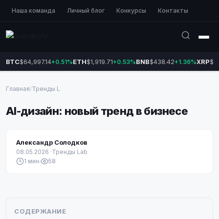
Наша команда
Личный блог
Конкурсы
Контакты
BTC
$64,997.14
ETH
$1,919.71
BNB
$438.42
XRP
$1
+0.51%
+0.53%
+1.36%
Главная
/
Тренды L
AI-дизайн: новый тренд в бизнесе
Александр Солодков
08.05.2026
·
Тренды Lab
1 мин.
58
СОДЕРЖАНИЕ