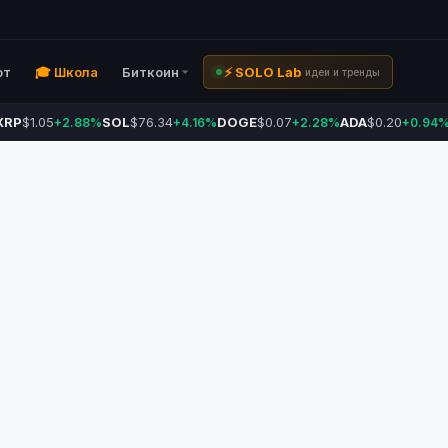
ют
🎓 Школа
Биткоин
⚡ SOLO Lab
идеи и тренды
XRP
$1.05
SOL
$76.34
DOGE
$0.07
ADA
$0.20
+2.88%
+4.16%
+2.28%
+0.94