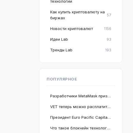
технологии
Как купить криптовалюту на
57
биржах
Новости криптовалют
1156
Идеи Lab
93
Тренды Lab
193
ПОПУЛЯРНОЕ
Разработчики MetaMask призвали пользователей срочно обновить браузер Google Chrome
VET теперь можно расплатиться в 2 миллионах магазинов, проект подключается к BNB Chain
Президент Euro Pacific Capital заявил, что крах криптовалютного рынка полезен для экономики
Что такое блокчейн технология: принцип работы и краткое руководство