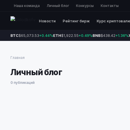
Наша команда
Личный блог
Конкурсы
Контакты
Новости
Рейтинг бирж
Курс криптовал
BTC
$65,073.53
ETH
$1,922.55
BNB
$438.42
+0.44%
+0.49%
+1.36%
Главная
Личный блог
0 публикаций