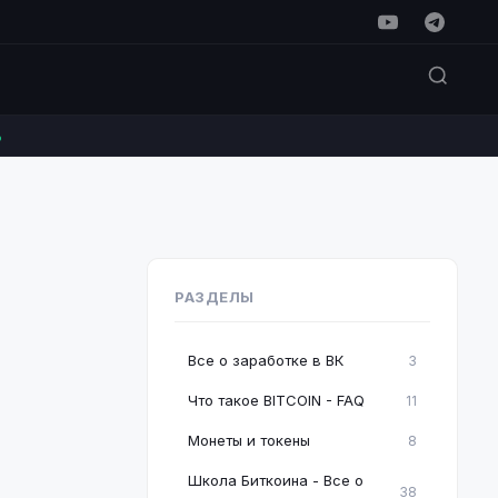
%
РАЗДЕЛЫ
Все о заработке в ВК
3
Что такое BITCOIN - FAQ
11
Монеты и токены
8
Школа Биткоина - Все о
38