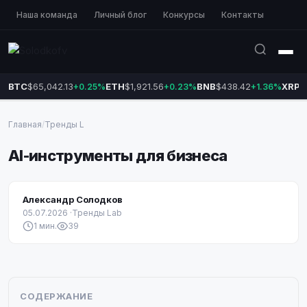
Наша команда
Личный блог
Конкурсы
Контакты
BTC
$65,042.13
ETH
$1,921.56
BNB
$438.42
XRP
$
+0.25%
+0.23%
+1.36%
Главная
/
Тренды L
AI-инструменты для бизнеса
Александр Солодков
05.07.2026
·
Тренды Lab
1 мин.
39
СОДЕРЖАНИЕ