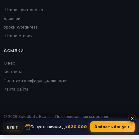
Школа криптовалют
Блокчейн
Уроки WordPress
Школа ставок
ССЫЛКИ
О нас
Контакты
Политика конфиденциальности
Карта сайта
© 2026 Solodkofv. Все
При копировании материалов —
×
права защищены.
обязательна активная ссылка.
$30 000
Бонус новичкам до
Забрать бонус