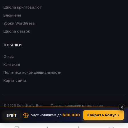
Школа криптовалют
Блокчейн
Уроки WordPress
Школа ставок
ССЫЛКИ
О нас
Контакты
Политика конфиденциальности
Карта сайта
© 2026 Solodkofv. Все
При копировании материалов —
×
права защищены.
обязательна активная ссылка.
$30 000
Бонус новичкам до
Забрать бонус