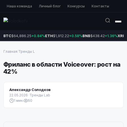
Наша команда
Личный блог
Конкурсы
Контакты
BTC
$64,886.25
ETH
$1,912.22
BNB
$438.42
XRP
+0.84%
+0.58%
+1.36%
Главная
/
Тренды L
Фриланс в области Voiceover: рост на
42%
Александр Солодков
22.05.2026
·
Тренды Lab
1 мин.
50