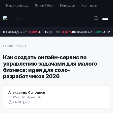
Наша команда
Личный блог
Конкурсы
Контакты
BTC
$64,914.37
ETH
$1,918.96
BNB
$438.42
XRP
$
-0.09%
-0.07%
+1.36%
Главная
/
Идеи L
Как создать онлайн-сервис по
управлению задачами для малого
бизнеса: идея для соло-
разработчиков 2026
Александр Солодков
30.05.2026
·
Идеи Lab
4 мин.
70