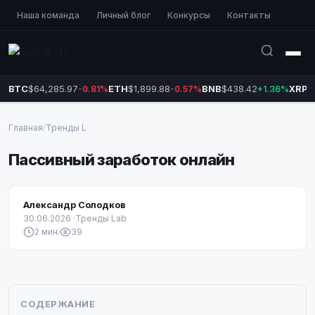
Наша команда
Личный блог
Конкурсы
Контакты
BTC
$64,285.97
ETH
$1,899.88
BNB
$438.42
XRP
$
-0.81%
-0.57%
+1.36%
Главная
/
Тренды L
Пассивный заработок онлайн
Александр Солодков
30.06.2026
·
Тренды Lab
2 мин.
39
СОДЕРЖАНИЕ