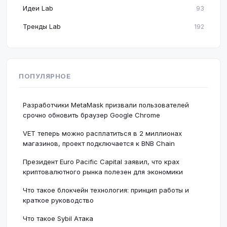
Идеи Lab
93
Тренды Lab
192
ПОПУЛЯРНОЕ
Разработчики MetaMask призвали пользователей
срочно обновить браузер Google Chrome
VET теперь можно расплатиться в 2 миллионах
магазинов, проект подключается к BNB Chain
Президент Euro Pacific Capital заявил, что крах
криптовалютного рынка полезен для экономики
Что такое блокчейн технология: принцип работы и
краткое руководство
Что такое Sybil Атака