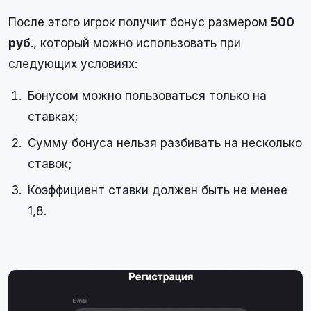
После этого игрок получит бонус размером
500
руб
., который можно использовать при
следующих условиях:
Бонусом можно пользоваться только на
ставках;
Сумму бонуса нельзя разбивать на несколько
ставок;
Коэффициент ставки должен быть не менее
1,8.