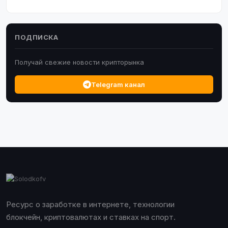
ПОДПИСКА
Получай свежие новости крипторынка
Telegram канал
Ресурс о заработке в интернете, технологии
блокчейн, криптовалютах и ставках на спорт.