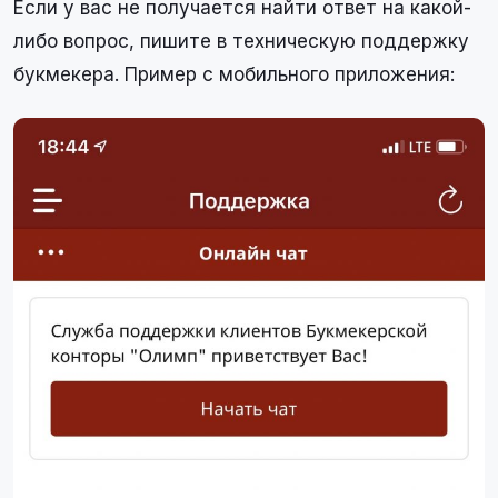
Если у вас не получается найти ответ на какой-
либо вопрос, пишите в техническую поддержку
букмекера. Пример с мобильного приложения: