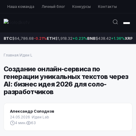
Наша команда
Личный блог
Конкурсы
Контакты
BTC
$64,786.68
ETH
$1,918.32
BNB
$438.42
XRP
$
-0.21%
+0.23%
+1.36%
Главная
/
Идеи L
Создание онлайн-сервиса по
генерации уникальных текстов через
AI: бизнес идея 2026 для соло-
разработчиков
Александр Солодков
24.05.2026
·
Идеи Lab
4 мин.
63