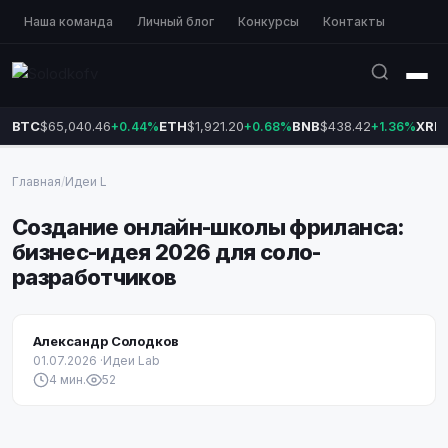
Наша команда
Личный блог
Конкурсы
Контакты
BTC
$65,040.46
ETH
$1,921.20
BNB
$438.42
XRP
+0.44%
+0.68%
+1.36%
Главная
/
Идеи L
Создание онлайн-школы фриланса:
бизнес-идея 2026 для соло-
разработчиков
Александр Солодков
01.07.2026
·
Идеи Lab
4 мин.
52