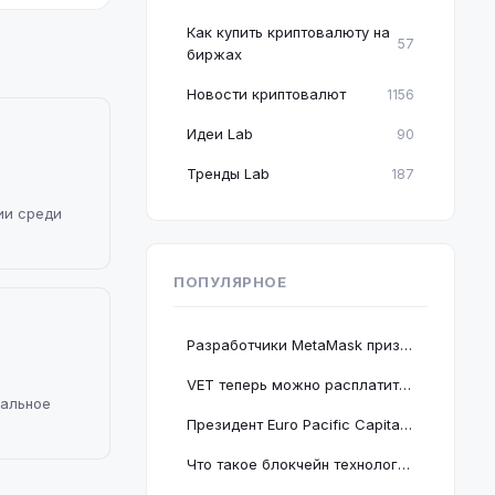
Как купить криптовалюту на
57
биржах
Новости криптовалют
1156
Идеи Lab
90
Тренды Lab
187
ии среди
ПОПУЛЯРНОЕ
Разработчики MetaMask призвали пользователей срочно обновить браузер Google Chrome
VET теперь можно расплатиться в 2 миллионах магазинов, проект подключается к BNB Chain
альное
Президент Euro Pacific Capital заявил, что крах криптовалютного рынка полезен для экономики
Что такое блокчейн технология: принцип работы и краткое руководство