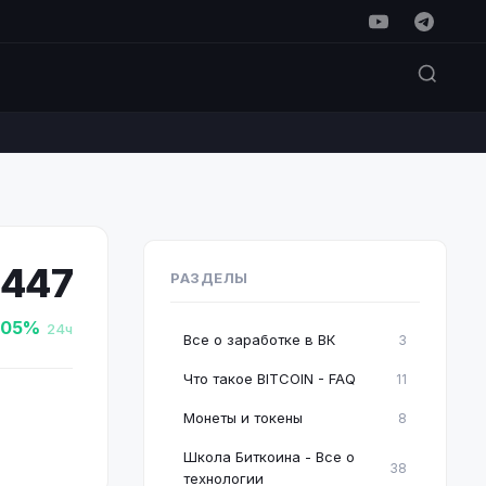
1447
РАЗДЕЛЫ
.05%
24ч
Все о заработке в ВК
3
Что такое BITCOIN - FAQ
11
Монеты и токены
8
Школа Биткоина - Все о
38
технологии