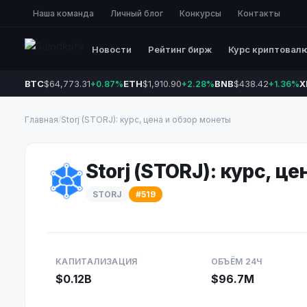
Наша команда
Личный блог
Конкурсы
Контакты
Новости
Рейтинг бирж
Курс криптовал
BTC
$64,773.31
ETH
$1,910.90
BNB
$438.42
X
+0.87%
+2.28%
+1.36%
Главная
/
Storj (STORJ): курс, цена и обзор монеты
Storj (STORJ): курс, ц
STORJ
#519
КАПИТАЛИЗАЦИЯ
ОБЪЁМ 24Ч
$0.12B
$96.7M