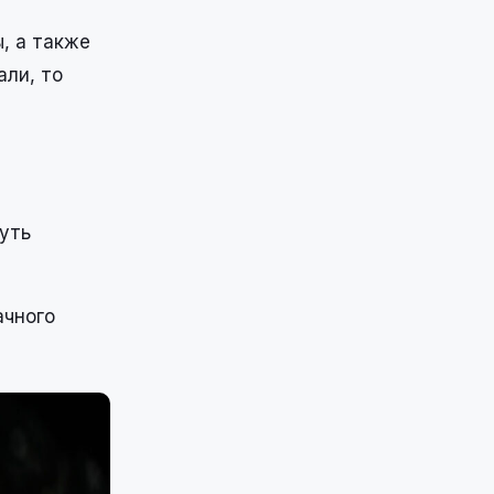
, а также
али, то
суть
ачного