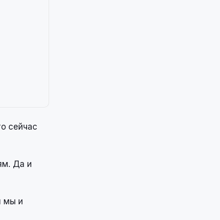
то сейчас
ям. Да и
й мы и