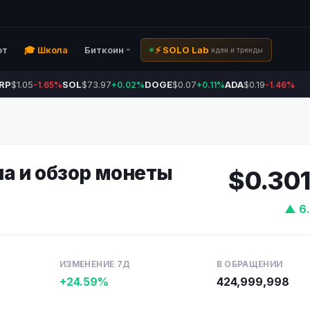
ют
🎓 Школа
Биткоин
⚡ SOLO Lab
идеи и тренды
RP
$1.05
SOL
$73.97
DOGE
$0.07
ADA
$0.19
-1.65%
+0.02%
+0.11%
-1.46%
ена и обзор монеты
$0.30
▲ 6
ИЗМЕНЕНИЕ 7Д
В ОБРАЩЕНИИ
+24.59%
424,999,998