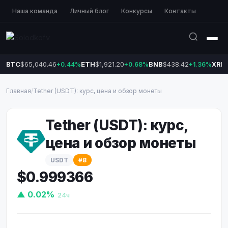
Наша команда
Личный блог
Конкурсы
Контакты
BTC
$65,040.46
ETH
$1,921.20
BNB
$438.42
XRP
+0.44%
+0.68%
+1.36%
Главная
/
Tether (USDT): курс, цена и обзор монеты
Tether (USDT): курс,
цена и обзор монеты
USDT
#8
$0.999366
▲ 0.02%
24ч