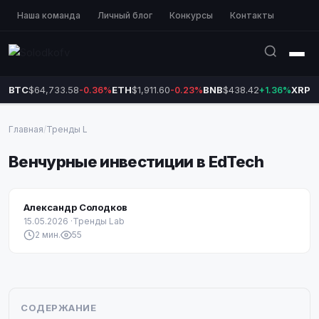
Наша команда
Личный блог
Конкурсы
Контакты
BTC
$64,733.58
ETH
$1,911.60
BNB
$438.42
XRP
$
-0.36%
-0.23%
+1.36%
Главная
/
Тренды L
Венчурные инвестиции в EdTech
Александр Солодков
15.05.2026
·
Тренды Lab
2 мин.
55
СОДЕРЖАНИЕ