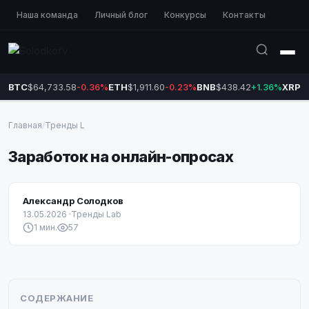
Наша команда
Личный блог
Конкурсы
Контакты
BTC
$64,733.58
ETH
$1,911.60
BNB
$438.42
XRP
$
-0.36%
-0.23%
+1.36%
Главная
/
Тренды L
Заработок на онлайн-опросах
Александр Солодков
13.05.2026
·
Тренды Lab
1 мин.
57
СОДЕРЖАНИЕ