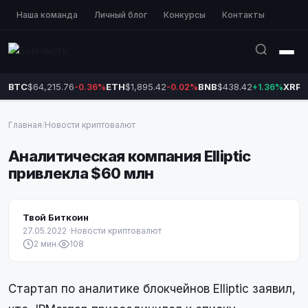
Наша команда
Личный блог
Конкурсы
Контакты
BTC
$64,215.76
ETH
$1,895.42
BNB
$438.42
XRP
$
-0.36%
-0.02%
+1.36%
Главная
/
Новости криптовалют
Аналитическая компания Elliptic
привлекла $60 млн
Твой Биткоин
27.05.2022
·
Новости криптовалют
2 мин.
108
Стартап по аналитике блокчейнов Elliptic заявил,