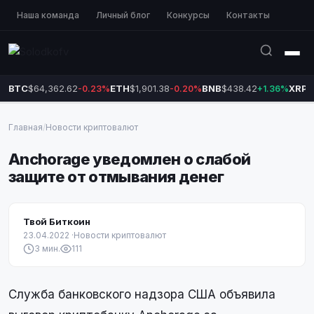
Наша команда
Личный блог
Конкурсы
Контакты
BTC
$64,362.62
ETH
$1,901.38
BNB
$438.42
XRP
$
-0.23%
-0.20%
+1.36%
Главная
/
Новости криптовалют
Anchorage уведомлен о слабой
защите от отмывания денег
Твой Биткоин
23.04.2022
·
Новости криптовалют
3 мин.
111
Служба банковского надзора США объявила