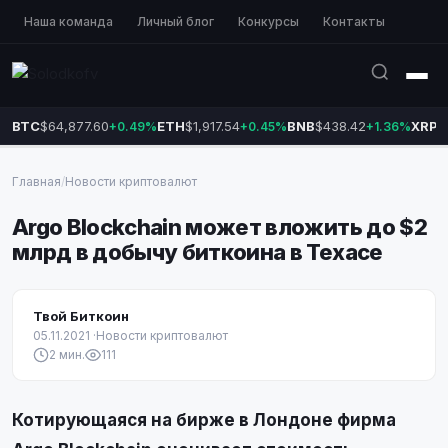
Наша команда
Личный блог
Конкурсы
Контакты
BTC
$64,877.60
ETH
$1,917.54
BNB
$438.42
XRP
$
+0.49%
+0.45%
+1.36%
Главная
/
Новости криптовалют
Argo Blockchain может вложить до $2
млрд в добычу биткоина в Техасе
Твой Биткоин
05.11.2021
·
Новости криптовалют
2 мин.
111
Котирующаяся на бирже в Лондоне фирма