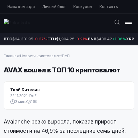
Наша команда
Личный блог
Конкурсы
Контакты
BTC
$64,331.95
ETH
$1,904.25
BNB
$438.42
XRP
$
-0.37%
-0.21%
+1.36%
Главная
/
Новости криптовалют
/
DeFi
AVAX вошел в ТОП 10 криптовалют
Твой Биткоин
22.11.2021
·
DeFi
2 мин.
169
Avalanche резко выросла, показав прирост
стоимости на 46,9% за последние семь дней.