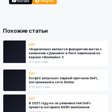
YouTube
Telegram
Похожие статьи
DEFI
«Барселона» является фаворитом матча с
киевским «Динамо» в Лиге чемпионов по
версии «Винлайн» 2
01.11.2021
·
1 мин.
DEFI
Script3 запускает первый протокол DeFi,
построенный в сети Stellar
21.01.2022
·
2 мин.
DEFI
В 2021 году из-за уязвимостей DeFi-
проекты потеряли $680 миллионов