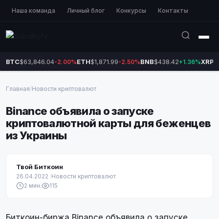
Наша команда
Личный блог
Конкурсы
Контакты
BTC
$63,846.04
ETH
$1,871.99
BNB
$438.42
XRP
$
-2.00%
-2.50%
+1.36%
Главная
/
Новости криптовалют
Binance объявила о запуске
криптовалютной карты для беженцев
из Украины
Твой Биткоин
26.04.2022
·
Новости криптовалют
2 мин.
115
Биткоин-биржа Binance объявила о запуске