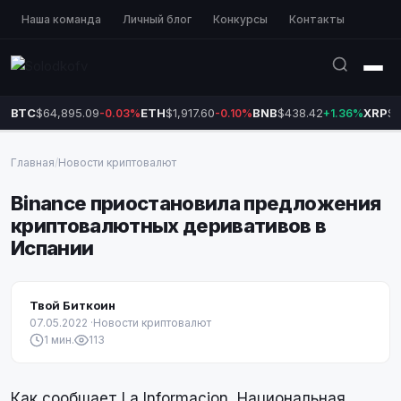
Наша команда
Личный блог
Конкурсы
Контакты
BTC
$64,895.09
ETH
$1,917.60
BNB
$438.42
XRP
$1
-0.03%
-0.10%
+1.36%
Главная
/
Новости криптовалют
Binance приостановила предложения
криптовалютных деривативов в
Испании
Твой Биткоин
07.05.2022
·
Новости криптовалют
1 мин.
113
Как сообщает La Informacion, Национальная