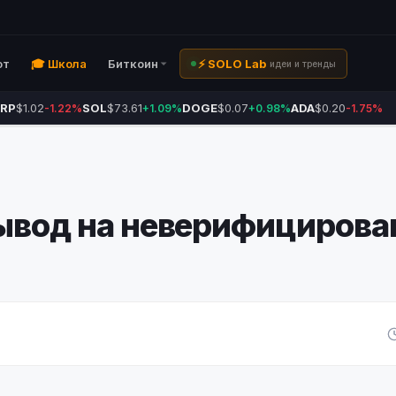
ют
🎓 Школа
Биткоин
⚡ SOLO Lab
идеи и тренды
RP
$1.02
SOL
$73.61
DOGE
$0.07
ADA
$0.20
-1.22%
+1.09%
+0.98%
-1.75%
вывод на неверифициров