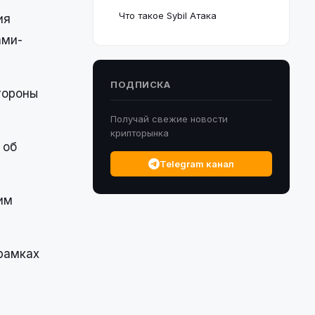
Что такое Sybil Атака
ия
ами-
ПОДПИСКА
тороны
Получай свежие новости
крипторынка
 об
Telegram канал
им
рамках