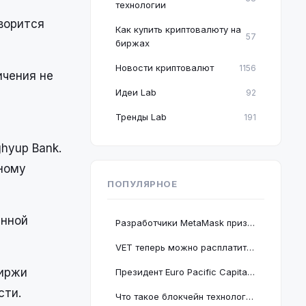
технологии
оворится
Как купить криптовалюту на
57
биржах
Новости криптовалют
1156
ичения не
Идеи Lab
92
Тренды Lab
191
hyup Bank.
ному
ПОПУЛЯРНОЕ
енной
Разработчики MetaMask призвали пользователей срочно обновить браузер Google Chrome
VET теперь можно расплатиться в 2 миллионах магазинов, проект подключается к BNB Chain
биржи
Президент Euro Pacific Capital заявил, что крах криптовалютного рынка полезен для экономики
сти.
Что такое блокчейн технология: принцип работы и краткое руководство