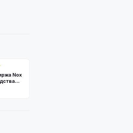
Т
иржа Nox
едства