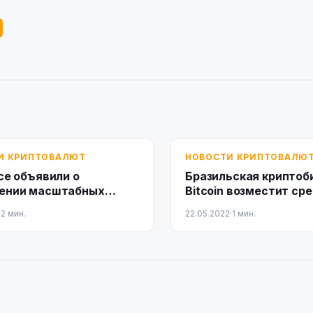
И КРИПТОВАЛЮТ
НОВОСТИ КРИПТОВАЛЮ
ce объявили о
Бразильская криптоб
ении масштабных
Bitcoin возместит ср
еских работ
держателям UST
·
2 мин.
22.05.2022
·
1 мин.