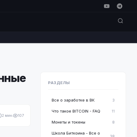
анные
РАЗДЕЛЫ
Все о заработке в ВК
3
Что такое BITCOIN - FAQ
11
2 мин.
107
Монеты и токены
8
Школа Биткоина - Все о
38