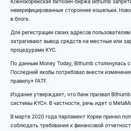
Южнокорейская биткоин-биржа Bithumb запрет
неверифицированные сторонние кошельки. Новов
в блоге.
Для регистрации своих адресов пользователям
затрагивают вывод средств на местные или з
процедурами
KYC
.
По данным Money Today, Bithumb столкнулась с
Последний якобы потребовал внести изменения
правилу»
FATF
.
Издание утверждает, что банк призвал Bithum
системы KYC». В частности, речь идет о MetaMa
В марте 2020 года парламент Кореи принял по
соблюдать требования к финансовой отчетност