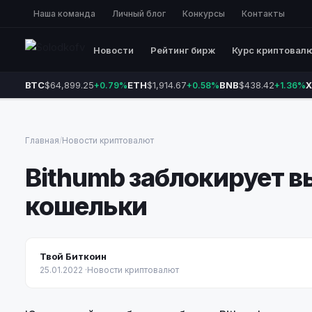
Наша команда
Личный блог
Конкурсы
Контакты
Новости
Рейтинг бирж
Курс криптовал
BTC
$64,899.25
ETH
$1,914.67
BNB
$438.42
X
+0.79%
+0.58%
+1.36%
Главная
/
Новости криптовалют
Bithumb заблокирует 
кошельки
Твой Биткоин
25.01.2022
·
Новости криптовалют