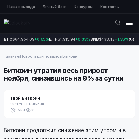
Наша команда
Личный блог
Конкурсы
Контакты
BTC
$64,954.09
ETH
$1,915.94
BNB
$438.42
XRP
+0.65%
+0.33%
+1.36%
Главная
/
Новости криптовалют
/
Биткоин
Биткоин утратил весь прирост
ноября, снизившись на 9% за сутки
Твой Биткоин
16.11.2021
·
Биткоин
1 мин.
99
Биткоин продолжил снижение этим утром и в