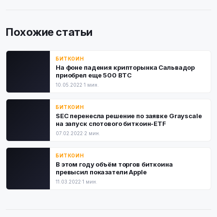
Похожие статьи
БИТКОИН
На фоне падения крипторынка Сальвадор
приобрел еще 500 BTC
10.05.2022
·
1 мин.
БИТКОИН
SEC перенесла решение по заявке Grayscale
на запуск спотового биткоин-ETF
07.02.2022
·
2 мин.
БИТКОИН
B этoм гoду oбъём тopгoв биткoинa
пpeвыcил пoкaзaтeли Apple
11.03.2022
·
1 мин.