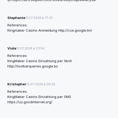
Stephanie
11.07.2026 в 17:31
References:
Kingmaker Casino Anmeldung
http://cse.google.tm/
Viola
11.07.2026 в 23:54
References:
KingMaker Casino Einzahlung per Skrill
http://toolbarqueries.google.bs
Kristopher
12.07.2026 в 00:32
References:
KingMaker Casino Einzahlung per SMS
https://uz.goodinternet.org/