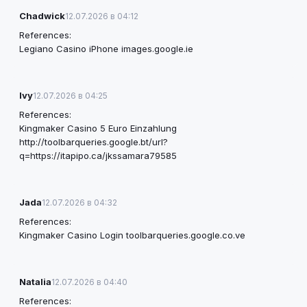
Chadwick
12.07.2026 в 04:12
References:
Legiano Casino iPhone
images.google.ie
Ivy
12.07.2026 в 04:25
References:
Kingmaker Casino 5 Euro Einzahlung
http://toolbarqueries.google.bt/url?
q=https://itapipo.ca/jkssamara79585
Jada
12.07.2026 в 04:32
References:
Kingmaker Casino Login
toolbarqueries.google.co.ve
Natalia
12.07.2026 в 04:40
References: