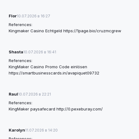
Flor
10.07.2026 в 16:27
References:
Kingmaker Casino Echtgeld
https://1page.bio/cruzmcgrew
Shasta
10.07.2026 в 16:41
References:
KingMaker Casino Promo Code einlösen
https://smartbusinesscards.in/avapiquet09732
Raul
10.07.2026 в 22:21
References:
KingMaker paysafecard
http://0.pexeburay.com/
Karolyn
11.07.2026 в 14:20
References: