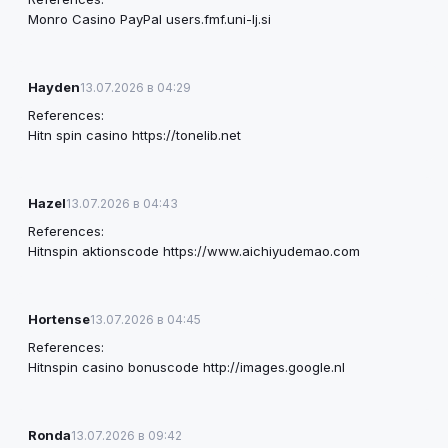
Monro Casino PayPal
users.fmf.uni-lj.si
Hayden
13.07.2026 в 04:29
References:
Hitn spin casino
https://tonelib.net
Hazel
13.07.2026 в 04:43
References:
Hitnspin aktionscode
https://www.aichiyudemao.com
Hortense
13.07.2026 в 04:45
References:
Hitnspin casino bonuscode
http://images.google.nl
Ronda
13.07.2026 в 09:42