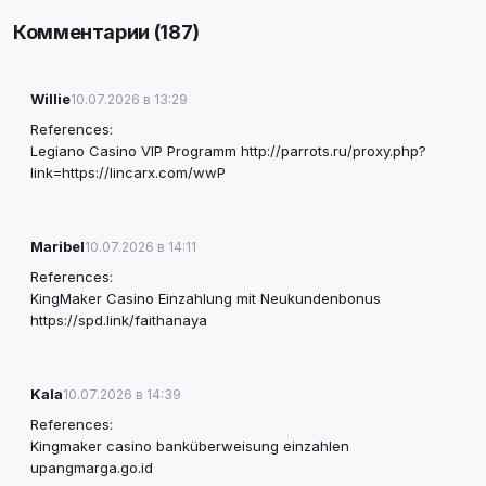
Комментарии (187)
Willie
10.07.2026 в 13:29
References:
Legiano Casino VIP Programm
http://parrots.ru/proxy.php?
link=https://lincarx.com/wwP
Maribel
10.07.2026 в 14:11
References:
KingMaker Casino Einzahlung mit Neukundenbonus
https://spd.link/faithanaya
Kala
10.07.2026 в 14:39
References:
Kingmaker casino banküberweisung einzahlen
upangmarga.go.id