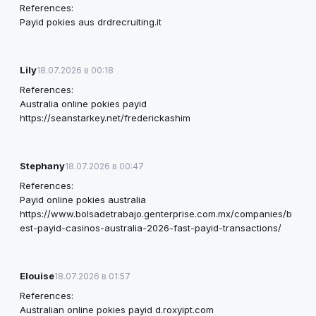
References:
Payid pokies aus
drdrecruiting.it
Lily
18.07.2026 в 00:18
References:
Australia online pokies payid
https://seanstarkey.net/frederickashim
Stephany
18.07.2026 в 00:47
References:
Payid online pokies australia
https://www.bolsadetrabajo.genterprise.com.mx/companies/b
est-payid-casinos-australia-2026-fast-payid-transactions/
Elouise
18.07.2026 в 01:57
References:
Australian online pokies payid
d.roxyipt.com