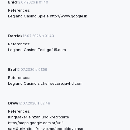
Enid
12.07.2026 в 01:40
References:
Legiano Casino Spiele
http://www.google.lk
Derrick
12.07.2026 в 01:43
References:
Legiano Casino Test
go.115.com
Bret
12.07.2026 в 01:59
References:
Legiano Casino sicher
secure.javhd.com
Drew
12.07.2026 в 02:48
References:
KingMaker einzahlung kreditkarte
http://maps.google.com.pr/url?
sa=t&url=https://csvip.me/leopoldovalasq