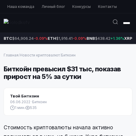
Наша команда
Личный блог
Конкурсы
Контакты
BTC
$64,906.24
ETH
$1,916.41
BNB
$438.42
XRP
$
-0.09%
-0.09%
+1.36%
Главная
/
Новости криптовалют
/
Биткоин
Биткойн превысил $31 тыс, показав
прирост на 5% за сутки
Твой Биткоин
06.06.2022
·
Биткоин
1 мин.
535
Стоимость криптовалюты начала активно