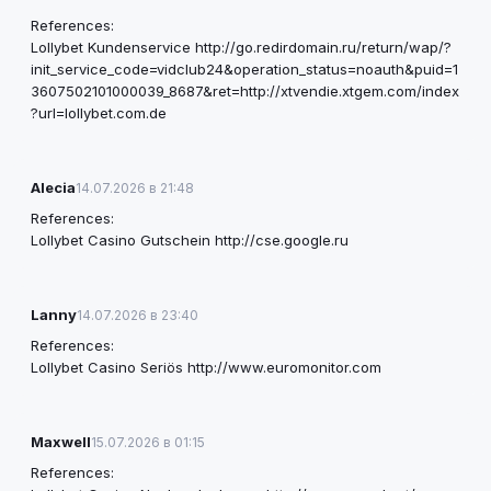
References:
Lollybet Kundenservice
http://go.redirdomain.ru/return/wap/?
init_service_code=vidclub24&operation_status=noauth&puid=1
3607502101000039_8687&ret=http://xtvendie.xtgem.com/index
?url=lollybet.com.de
Alecia
14.07.2026 в 21:48
References:
Lollybet Casino Gutschein
http://cse.google.ru
Lanny
14.07.2026 в 23:40
References:
Lollybet Casino Seriös
http://www.euromonitor.com
Maxwell
15.07.2026 в 01:15
References: