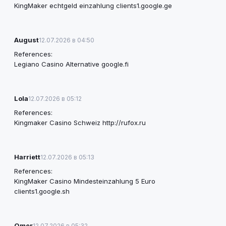
KingMaker echtgeld einzahlung
clients1.google.ge
August
12.07.2026 в 04:50
References:
Legiano Casino Alternative
google.fi
Lola
12.07.2026 в 05:12
References:
Kingmaker Casino Schweiz
http://rufox.ru
Harriett
12.07.2026 в 05:13
References:
KingMaker Casino Mindesteinzahlung 5 Euro
clients1.google.sh
Omer
12.07.2026 в 05:32