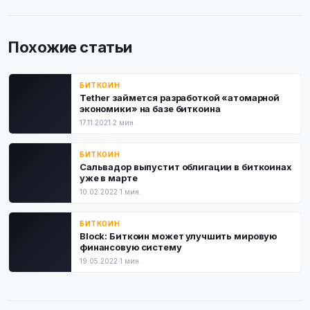
Похожие статьи
БИТКОИН
Tether займется разработкой «атомарной
экономики» на базе биткоина
17.11.2021
·
2 мин.
БИТКОИН
Сальвадор выпустит облигации в биткоинах
уже в марте
10.02.2022
·
1 мин.
БИТКОИН
Block: Биткоин может улучшить мировую
финансовую систему
19.05.2022
·
1 мин.