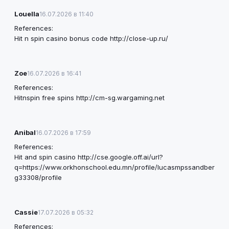
Louella
16.07.2026 в 11:40
References:
Hit n spin casino bonus code
http://close-up.ru/
Zoe
16.07.2026 в 16:41
References:
Hitnspin free spins
http://cm-sg.wargaming.net
Anibal
16.07.2026 в 17:59
References:
Hit and spin casino
http://cse.google.off.ai/url?
q=https://www.orkhonschool.edu.mn/profile/lucasmpssandber
g33308/profile
Cassie
17.07.2026 в 05:32
References: