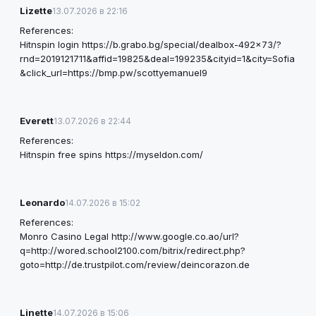
Lizette
13.07.2026 в 22:16
References:
Hitnspin login
https://b.grabo.bg/special/dealbox-492×73/?
rnd=2019121711&affid=19825&deal=199235&cityid=1&city=Sofia
&click_url=https://bmp.pw/scottyemanuel9
Everett
13.07.2026 в 22:44
References:
Hitnspin free spins
https://myseldon.com/
Leonardo
14.07.2026 в 15:02
References:
Monro Casino Legal
http://www.google.co.ao/url?
q=http://wored.school2100.com/bitrix/redirect.php?
goto=http://de.trustpilot.com/review/deincorazon.de
Linette
14.07.2026 в 15:06