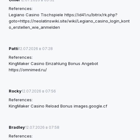
References:
Legiano Casino Tischspiele
https://id41.ru/bitrix/rk.php?
goto=https://neolatinswiki.site/wiki/Legiano_casino_login_kont
o_erstellen_wie_anmelden
Patti
12.07.2026 в 07:28
References:
KingMaker Casino Einzahlung Bonus Angebot
https://omnimed.ru/
Rocky
12.07.2026 в 07:56
References:
KingMaker Casino Reload Bonus
images.google.cf
Bradley
12.07.2026 в 07:58
References: