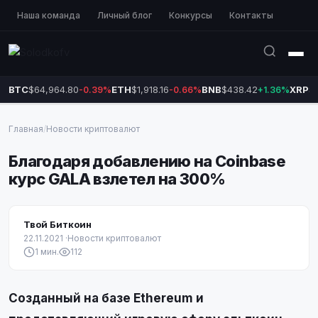
Наша команда
Личный блог
Конкурсы
Контакты
BTC
$64,964.80
ETH
$1,918.16
BNB
$438.42
XRP
$1
-0.39%
-0.66%
+1.36%
Главная
/
Новости криптовалют
Благодаря добавлению на Coinbase
курс GALA взлетел на 300%
Твой Биткоин
22.11.2021
·
Новости криптовалют
1 мин.
112
Созданный на базе Ethereum и