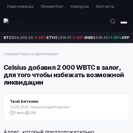
Наша команда
Личный блог
Конкурсы
Контакты
BTC
$64,906.24
ETH
$1,916.41
BNB
$438.42
XRP
$
-0.09%
-0.09%
+1.36%
Главная
/
Новости криптовалют
Celsius добавил 2 000 WBTC в залог,
для того чтобы избежать возможной
ликвидации
Твой Биткоин
13.06.2022
·
Новости криптовалют
1 мин.
299
Адрес, который предположительно