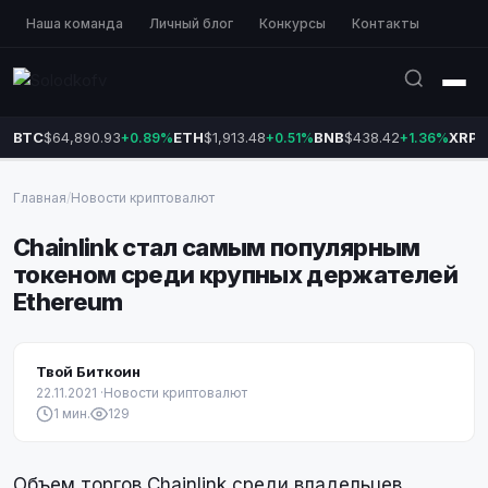
Наша команда
Личный блог
Конкурсы
Контакты
BTC
$64,890.93
ETH
$1,913.48
BNB
$438.42
XRP
$
+0.89%
+0.51%
+1.36%
Главная
/
Новости криптовалют
Chainlink стал самым популярным
токеном среди крупных держателей
Ethereum
Твой Биткоин
22.11.2021
·
Новости криптовалют
1 мин.
129
Объем торгов Chainlink среди владельцев