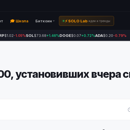
ют
🎓 Школа
Биткоин
⚡ SOLO Lab
идеи и тренды
RP
$1.02
SOL
$73.68
DOGE
$0.07
ADA
$0.20
-1.05%
+1.46%
+0.72%
-0.79%
100, установивших вчера 
ы