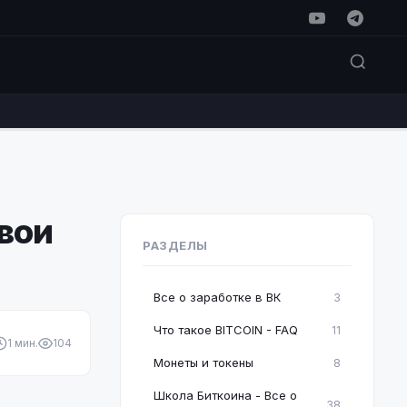
свои
РАЗДЕЛЫ
Все о заработке в ВК
3
Что такое BITCOIN - FAQ
11
1 мин.
104
Монеты и токены
8
Школа Биткоина - Все о
38