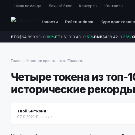
Наша команда
Личный блог
Конкурсы
Контакты
Новости
Рейтинг бирж
Курс криптовал
BTC
$64,890.93
ETH
$1,913.48
BNB
$438.42
X
+0.89%
+0.51%
+1.36%
Главная
/
Новости криптовалют
/
Главные
Четыре токена из топ-
исторические рекорд
Твой Биткоин
07.11.2021
·
Главные