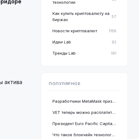
оридоре
технологии
Как купить криптовалюту на
57
биржах
Новости криптовалют
1156
Идеи Lab
92
Тренды Lab
191
ы актива
ПОПУЛЯРНОЕ
Разработчики MetaMask призвали пользователей срочно обновить браузер Google Chrome
VET теперь можно расплатиться в 2 миллионах магазинов, проект подключается к BNB Chain
Президент Euro Pacific Capital заявил, что крах криптовалютного рынка полезен для экономики
Что такое блокчейн технология: принцип работы и краткое руководство