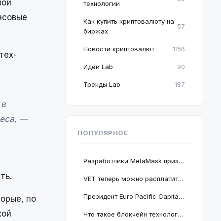
вой
технологии
нсовые
Как купить криптовалюту на
57
биржах
Новости криптовалют
1156
тех-
Идеи Lab
90
Тренды Lab
187
 в
еса, —
ПОПУЛЯРНОЕ
Разработчики MetaMask призвали пользователей срочно обновить браузер Google Chrome
ть.
VET теперь можно расплатиться в 2 миллионах магазинов, проект подключается к BNB Chain
Президент Euro Pacific Capital заявил, что крах криптовалютного рынка полезен для экономики
орые, по
кой
Что такое блокчейн технология: принцип работы и краткое руководство