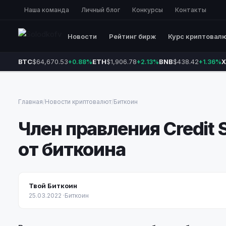
Наша команда
Личный блог
Конкурсы
Контакты
Новости
Рейтинг бирж
Курс криптовал
BTC
$64,670.53
ETH
$1,906.78
BNB
$438.42
X
+0.88%
+2.13%
+1.36%
Главная
/
Новости криптовалют
/
Биткоин
Член правления Credit 
от биткоина
Твой Биткоин
25.03.2022
·
Биткоин