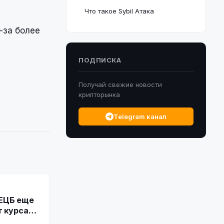
Что такое Sybil Атака
-за более
ПОДПИСКА
Получай свежие новости
крипторынка
Telegram канал
 ЕЦБ еще
т курса