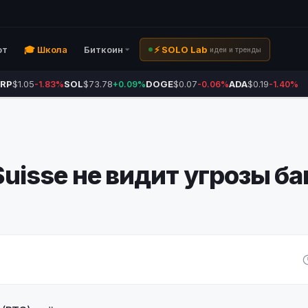
ют
🎓 Школа
Биткоин
⚡ SOLO Lab
идеи и тренды
RP
$1.05
SOL
$73.78
DOGE
$0.07
ADA
$0.19
-1.83%
+0.09%
-0.06%
-1.40%
Suisse не видит угрозы б