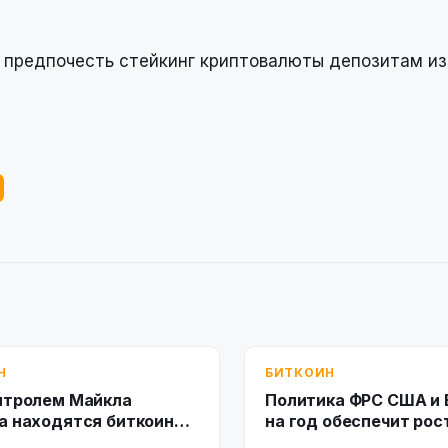
т предпочесть стейкинг криптовалюты депозитам из
Н
БИТКОИН
нтролем Майкла
Политика ФРС США и
а находятся биткоины
на год обеспечит рос
6 млн
Bitcoin