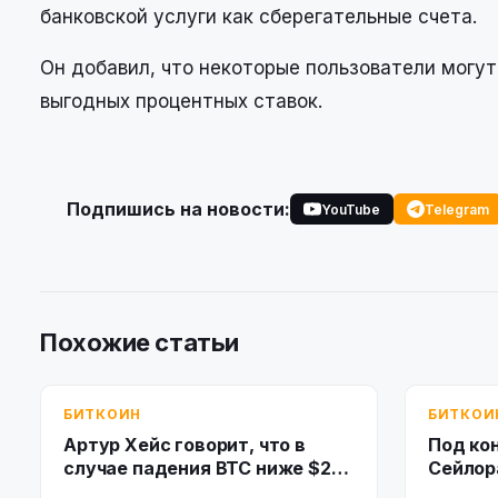
банковской услуги как сберегательные счета.
Он добавил, что некоторые пользователи могу
выгодных процентных ставок.
Подпишись на новости:
YouTube
Telegram
Похожие статьи
БИТКОИН
БИТКОИ
Артур Хейс говорит, что в
Под ко
случае падения BTC ниже $20
Сейлор
000 и ETH ниже $1 000 рынок
на $86