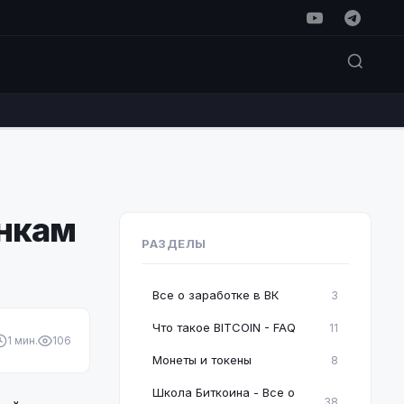
анкам
РАЗДЕЛЫ
Все о заработке в ВК
3
Что такое BITCOIN - FAQ
11
1 мин.
106
Монеты и токены
8
Школа Биткоина - Все о
38