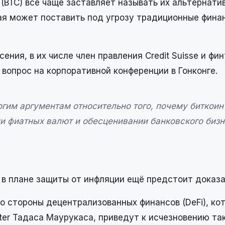
(BTC) всё чаще заставляет называть их альтернати
ая может поставить под угрозу традиционные фина
ния, в их числе член правления Credit Suisse и фин
 вопрос на корпоративной конференции в Гонконге.
огим аргументам относительно того, почему биткоин
и фиатных валют и обесценивании банковского бизн
 в плане защиты от инфляции ещё предстоит доказа
о стороны децентрализованных финансов (DeFi), кот
ter Тадаса Маурукаса, приведут к исчезновению та