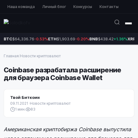
Наша команда
Личный блог
Конкурсы
Контакты
BTC
$64,336.76
ETH
$1,903.69
BNB
$438.42
XRP
$
-0.53%
-0.20%
+1.36%
Главная
/
Новости криптовалют
Coinbase разрабатала расширение
для браузера Coinbase Wallet
Твой Биткоин
09.11.2021
·
Новости криптовалют
1 мин.
83
Американская криптобиржа Coinbase выпустила