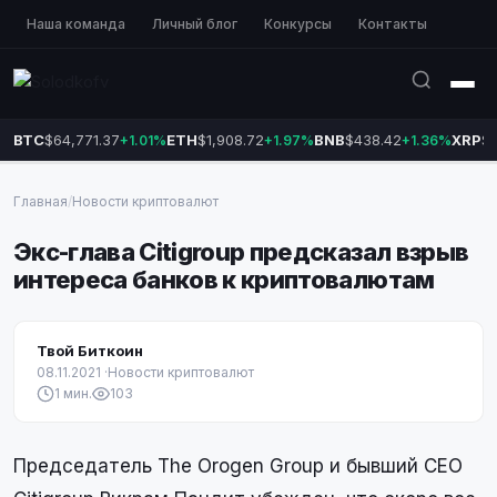
Наша команда
Личный блог
Конкурсы
Контакты
BTC
$64,771.37
ETH
$1,908.72
BNB
$438.42
XRP
$1
+1.01%
+1.97%
+1.36%
Главная
/
Новости криптовалют
Экс-глава Citigroup предсказал взрыв
интереса банков к криптовалютам
Твой Биткоин
08.11.2021
·
Новости криптовалют
1 мин.
103
Председатель The Orogen Group и бывший CEO