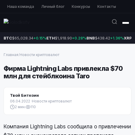
Наша команда
Личный блог
Конкурсы
Контакты
BTC
$65,028.34
ETH
$1,918.90
BNB
$438.42
XRP
$
+0.15%
+0.28%
+1.36%
Главная
/
Новости криптовалют
Фирма Lightning Labs привлекла $70
млн для стейблкоина Taro
Твой Биткоин
06.04.2022
·
Новости криптовалют
2 мин.
110
Компания Lightning Labs сообщила о привлечении