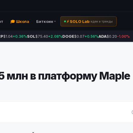
ют
🎓 Школа
Биткоин
⚡ SOLO Lab
идеи и тренды
RP
$1.04
SOL
$75.40
DOGE
$0.07
ADA
$0.20
+0.36%
+2.08%
+0.56%
-1.00%
5 млн в платформу Maple