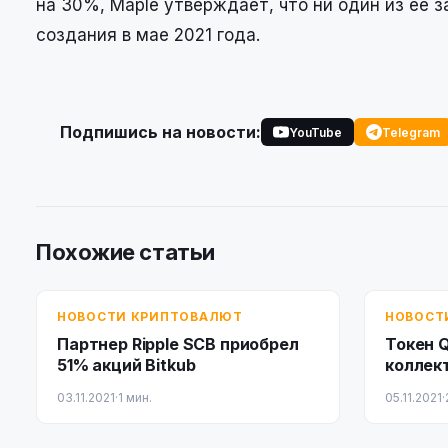
на 30%, Maple утверждает, что ни один из ее 
создания в мае 2021 года.
Подпишись на новости:
YouTube
Telegram
Похожие статьи
НОВОСТИ КРИПТОВАЛЮТ
НОВОСТ
Партнер Ripple SCB приобрел
Токен Q
51% акций Bitkub
коллек
млн по
03.11.2021
·
1 мин.
05.11.2021
·
пирами