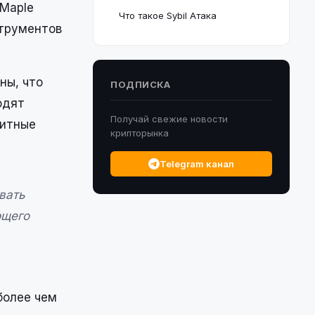
 Maple
Что такое Sybil Атака
струментов
ны, что
ПОДПИСКА
одят
Получай свежие новости
дитные
крипторынка
Telegram канал
вать
ющего
более чем