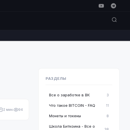
РАЗДЕЛЫ
Все о заработке в ВК
3
Что такое BITCOIN - FAQ
11
2 мин.
94
Монеты и токены
8
Школа Биткоина - Все о
38