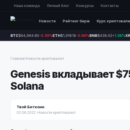
Наша команда
Личный блог
Конкурсы
Контакты
Новости
Рейтинг бирж
Курс криптовал
BTC
$64,964.80
ETH
$1,918.16
BNB
$438.42
X
-0.39%
-0.66%
+1.36%
Главная
/
Новости криптовалют
Genesis вкладывает $7
Solana
Твой Биткоин
02.06.2022
·
Новости криптовалют