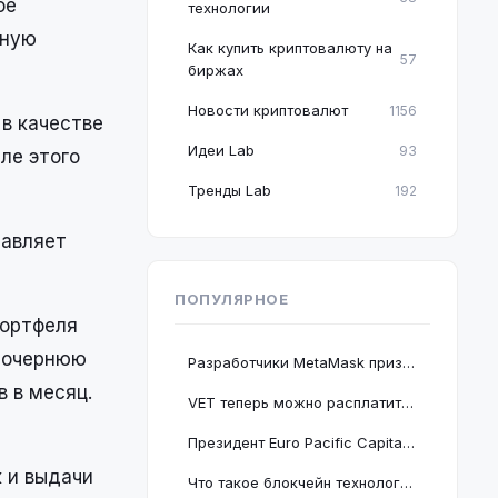
ое
технологии
тную
Как купить криптовалюту на
57
биржах
Новости криптовалют
1156
 в качестве
Идеи Lab
93
ле этого
Тренды Lab
192
равляет
ПОПУЛЯРНОЕ
портфеля
 дочернюю
Разработчики MetaMask призвали пользователей срочно обновить браузер Google Chrome
 в месяц.
VET теперь можно расплатиться в 2 миллионах магазинов, проект подключается к BNB Chain
Президент Euro Pacific Capital заявил, что крах криптовалютного рынка полезен для экономики
 и выдачи
Что такое блокчейн технология: принцип работы и краткое руководство