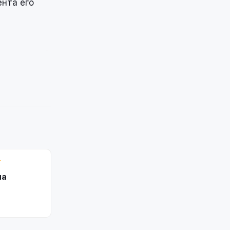
ента его
Т
ла