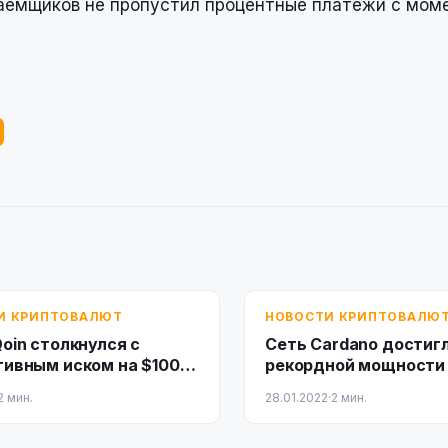
заемщиков не пропустил процентные платежи с мом
И КРИПТОВАЛЮТ
НОВОСТИ КРИПТОВАЛЮ
oin столкнулся с
Сеть Cardano достиг
тивным иском на $100
рекордной мощности
 поводу продажи
2 мин.
28.01.2022
·
2 мин.
д и мошенничества