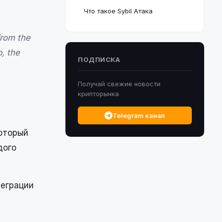
Что такое Sybil Атака
from the
p, the
ПОДПИСКА
Получай свежие новости
крипторынка
Telegram канал
который
дого
теграции