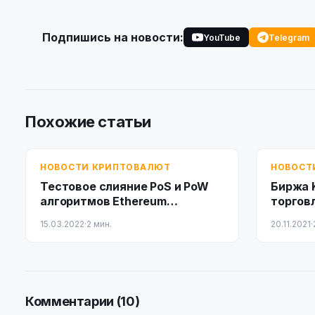
Подпишись на новости:
YouTube
Telegram
Похожие статьи
НОВОСТИ КРИПТОВАЛЮТ
НОВОСТ
Тестовое слияние PoS и PoW
Биржа 
алгоритмов Ethereum
торгов
назначено на четверг
Велико
15.03.2022
·
2 мин.
20.11.2021
·
Комментарии (10)