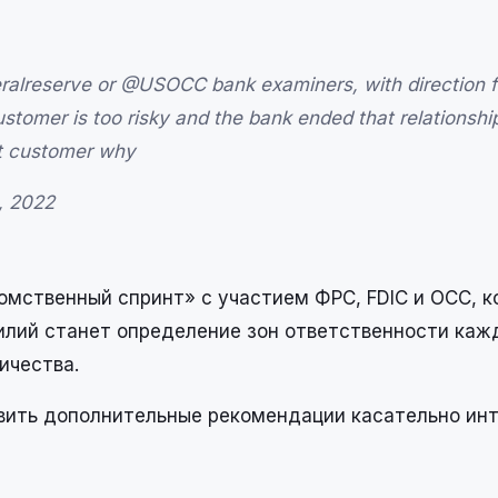
ralreserve or @USOCC bank examiners, with direction 
customer is too risky and the bank ended that relationshi
at customer why
, 2022
омственный спринт» с участием ФРС, FDIC и OCC, 
силий станет определение зон ответственности каж
ичества.
вить дополнительные рекомендации касательно ин