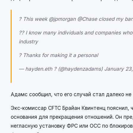
? This week @jpmorgan @Chase closed my bank 
?‍? I know many individuals and companies who h
industry
? Thanks for making it a personal
— hayden.eth ? (@haydenzadams) January 23
Адамс сообщил, что его случай стал далеко н
Экс-комиссар CFTC Брайан Квинтенц пояснил, ч
основания для прекращения отношений. Он пре
негласную установку ФРС или OCC по блокиро