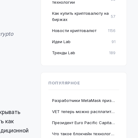
технологии
Как купить криптовалюту на
57
биржах
Новости криптовалют
1156
crypto
Идеи Lab
91
Тренды Lab
189
ПОПУЛЯРНОЕ
Разработчики MetaMask призвали пользователей срочно обновить браузер Google Chrome
скрывать
VET теперь можно расплатиться в 2 миллионах магазинов, проект подключается к BNB Chain
ь как
Президент Euro Pacific Capital заявил, что крах криптовалютного рынка полезен для экономики
адиционной
Что такое блокчейн технология: принцип работы и краткое руководство