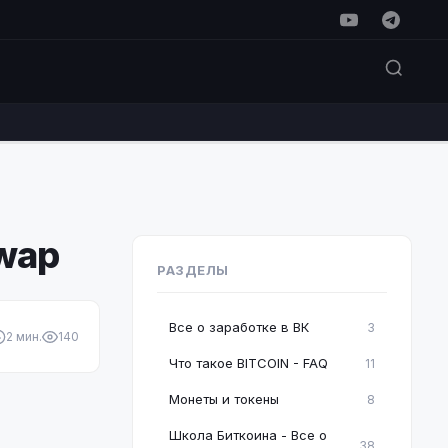
swap
РАЗДЕЛЫ
Все о заработке в ВК
3
2 мин.
140
Что такое BITCOIN - FAQ
11
Монеты и токены
8
Школа Биткоина - Все о
38