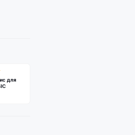
Т
вис для
SIC