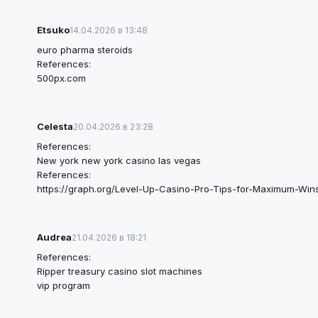
Etsuko
14.04.2026 в 13:48
euro pharma steroids
References:
500px.com
Celesta
20.04.2026 в 23:28
References:
New york new york casino las vegas
References:
https://graph.org/Level-Up-Casino-Pro-Tips-for-Maximum-Win
Audrea
21.04.2026 в 18:21
References:
Ripper
treasury casino slot machines
vip program