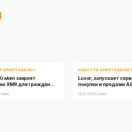
И КРИПТОВАЛЮТ
НОВОСТИ КРИПТОВАЛЮ
Kraken закроет
Luxor, запускает сер
лю XMR для граждан
покупки и продажи A
британии
2 мин.
12.01.2022
·
2 мин.