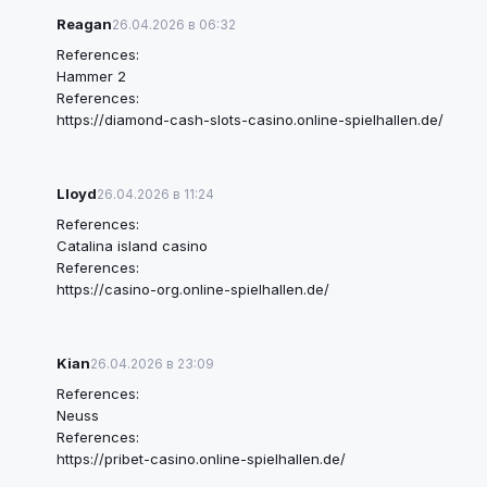
Reagan
26.04.2026 в 06:32
References:
Hammer 2
References:
https://diamond-cash-slots-casino.online-spielhallen.de/
Lloyd
26.04.2026 в 11:24
References:
Catalina island casino
References:
https://casino-org.online-spielhallen.de/
Kian
26.04.2026 в 23:09
References:
Neuss
References:
https://pribet-casino.online-spielhallen.de/