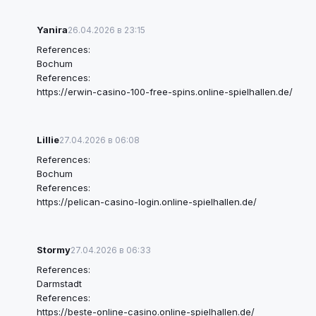
Yanira
26.04.2026 в 23:15
References:
Bochum
References:
https://erwin-casino-100-free-spins.online-spielhallen.de/
Lillie
27.04.2026 в 06:08
References:
Bochum
References:
https://pelican-casino-login.online-spielhallen.de/
Stormy
27.04.2026 в 06:33
References:
Darmstadt
References:
https://beste-online-casino.online-spielhallen.de/