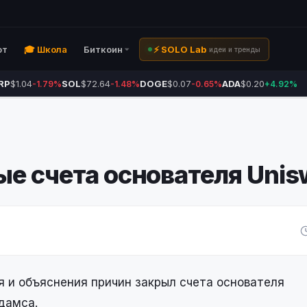
ют
🎓 Школа
Биткоин
⚡ SOLO Lab
идеи и тренды
RP
$1.04
SOL
$72.64
DOGE
$0.07
ADA
$0.20
-1.79%
-1.48%
-0.65%
+4.92%
е счета основателя Uni
 и объяснения причин закрыл счета основателя
дамса.