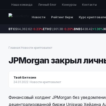
Наша команда
Личный блог
Конкурсы
Контакты
Новости
Рейтинг бирж
Курс криптовал
BTC
$64,362.62
ETH
$1,901.38
BNB
$438.42
X
-0.23%
-0.20%
+1.36%
Главная
/
Новости криптовалют
JPMorgan закрыл личны
Твой Биткоин
24.01.2022
·
Новости криптовалют
Финансовый холдинг JPMorgan без уведомления
децентрализованной биржи Uniswap Хейдена А