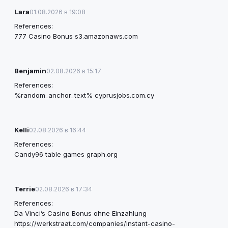
Lara
01.08.2026 в 19:08
References:
777 Casino Bonus
s3.amazonaws.com
Benjamin
02.08.2026 в 15:17
References:
%random_anchor_text%
cyprusjobs.com.cy
Kelli
02.08.2026 в 16:44
References:
Candy96 table games
graph.org
Terrie
02.08.2026 в 17:34
References:
Da Vinci’s Casino Bonus ohne Einzahlung
https://werkstraat.com/companies/instant-casino-