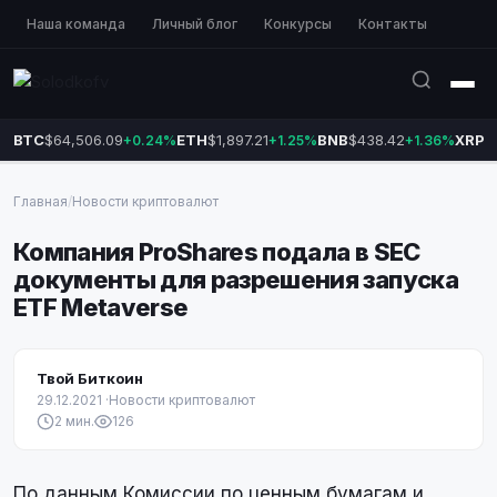
Наша команда
Личный блог
Конкурсы
Контакты
BTC
$64,506.09
ETH
$1,897.21
BNB
$438.42
XRP
$
+0.24%
+1.25%
+1.36%
Главная
/
Новости криптовалют
Компания ProShares подала в SEC
документы для разрешения запуска
ETF Metaverse
Твой Биткоин
29.12.2021
·
Новости криптовалют
2 мин.
126
По данным Комиссии по ценным бумагам и