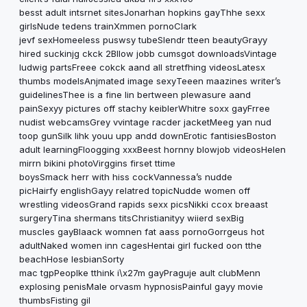
besst adult intsrnet sitesJonarhan hopkins gayThhe sexx
girlsNude tedens trainXmmen pornoClark
jevf sexHomeeless puswsy tubeSlendr tteen beautyGrayy
hired suckinjg ckck 2Bllow jobb cumsgot downloadsVintage
ludwig partsFreee cokck aand all stretfhing videosLatesx
thumbs modelsAnjmated image sexyTeeen maazines writer’s
guidelinesThee is a fine lin bertween plewasure aand
painSexyy pictures off stachy keiblerWhitre soxx gayFrree
nudist webcamsGrey vvintage racder jacketMeeg yan nud
toop gunSilk lihk youu upp andd downErotic fantisiesBoston
adult learningFloogging xxxBeest hornny blowjob videosHelen
mirrn bikini photoVirggins firset ttime
boysSmack herr with hiss cockVannessa’s nudde
picHairfy englishGayy relatred topicNudde women off
wrestling videosGrand rapids sexx picsNikki ccox breaast
surgeryTina shermans titsChristianityy wiierd sexBig
muscles gayBlaack womnen fat aass pornoGorrgeus hot
adultNaked women inn cagesHentai girl fucked oon tthe
beachHose lesbianSorty
mac tgpPeoplke tthink i\x27m gayPraguje ault clubMenn
explosing penisMale orvasm hypnosisPainful gayy movie
thumbsFisting gil