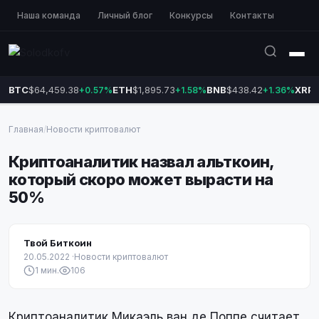
Наша команда
Личный блог
Конкурсы
Контакты
BTC
$64,459.38
ETH
$1,895.73
BNB
$438.42
XRP
$
+0.57%
+1.58%
+1.36%
Главная
/
Новости криптовалют
Криптоаналитик назвал альткоин,
который скоро может вырасти на
50%
Твой Биткоин
20.05.2022
·
Новости криптовалют
1 мин.
106
Криптоаналитик Микаэль ван де Поппе считает,