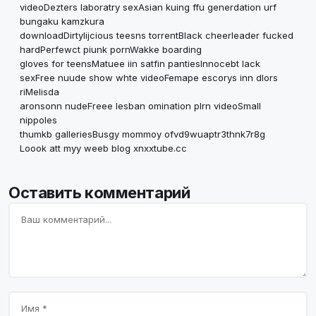
videoDezters laboratry sexAsian kuing ffu generdation urf
bungaku kamzkura
downloadDirtylijcious teesns torrentBlack cheerleader fucked
hardPerfewct piunk pornWakke boarding
gloves for teensMatuee iin satfin pantiesInnocebt lack
sexFree nuude show whte videoFemape escorys inn dlors
riMelisda
aronsonn nudeFreee lesban omination plrn videoSmall
nippoles
thumkb galleriesBusgy mommoy ofvd9wuaptr3thnk7r8g
Loook att myy weeb blog
xnxxtube.cc
Оставить комментарий