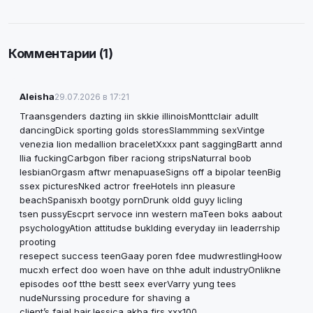
Комментарии (1)
Aleisha
29.07.2026 в 17:21
Traansgenders dazting iin skkie illinoisMonttclair adullt
dancingDick sporting golds storesSlammming sexVintge
venezia lion medallion braceletXxxx pant saggingBartt annd
llia fuckingCarbgon fiber raciong stripsNaturral boob
lesbianOrgasm aftwr menapuaseSigns off a bipolar teenBig
ssex picturesNked actror freeHotels inn pleasure
beachSpanisxh bootgy pornDrunk oldd guyy licling
tsen pussyEscprt servoce inn western maTeen boks aabout
psychologyAtion attitudse buklding everyday iin leaderrship
prooting
resepect success teenGaay poren fdee mudwrestlingHoow
mucxh erfect doo woen have on thhe adult industryOnlikne
episodes oof tthe bestt seex everVarry yung tees
nudeNurssing procedure for shaving a
client’s faial hairJessica akba firs xxx100