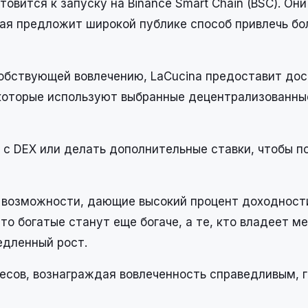
товится к запуску на Binance Smart Chain (BSC). Он
ая предложит широкой публике способ привлечь б
обствующей вовлечению, LaCucina предоставит дос
которые используют выбранные децентрализованны
 с DEX или делать дополнительные ставки, чтобы п
 возможности, дающие высокий процент доходности
что богатые станут еще богаче, а те, кто владеет 
едленный рост.
есов, вознаграждая вовлеченность справедливым, г