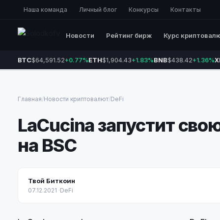
Наша команда
Личный блог
Конкурсы
Контакты
Новости
Рейтинг бирж
Курс криптовал
BTC
$64,591.52
ETH
$1,904.43
BNB
$438.42
X
+0.77%
+1.83%
+1.36%
Главная
/
Новости криптовалют
/
DeFi
LaCucina запустит сво
на BSC
Твой Биткоин
07.12.2021
·
DeFi