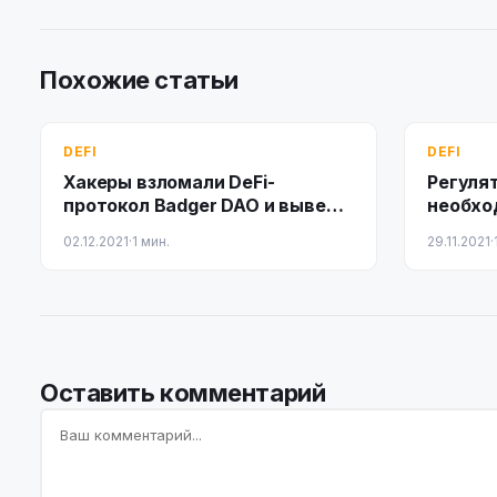
Похожие статьи
DEFI
DEFI
Хакеры взломали DeFi-
Регуля
протокол Badger DAO и вывели
необхо
из него активы на $10 млн
над DeF
02.12.2021
·
1 мин.
29.11.2021
·
Оставить комментарий