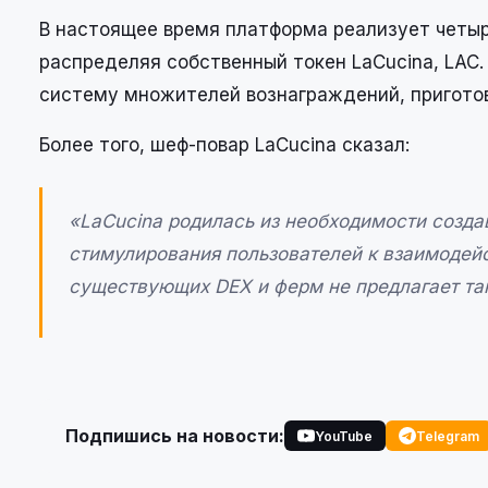
В настоящее время платформа реализует четы
распределяя собственный токен LaCucina, LAC.
систему множителей вознаграждений, приготов
Более того, шеф-повар LaCucina сказал:
«LaCucina родилась из необходимости созда
стимулирования пользователей к взаимодейс
существующих DEX и ферм не предлагает тако
Подпишись на новости:
YouTube
Telegram