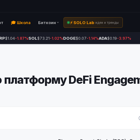
ют
🎓 Школа
Биткоин
⚡ SOLO Lab
идеи и тренды
RP
$1.04
SOL
$73.21
DOGE
$0.07
ADA
$0.19
-1.87%
-1.02%
-1.14%
-3.97%
ю платформу DeFi Engage