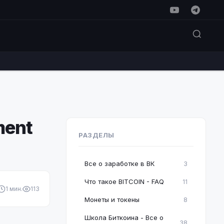
ment
РАЗДЕЛЫ
Все о заработке в ВК
3
Что такое BITCOIN - FAQ
11
1 мин.
113
Монеты и токены
8
Школа Биткоина - Все о
38