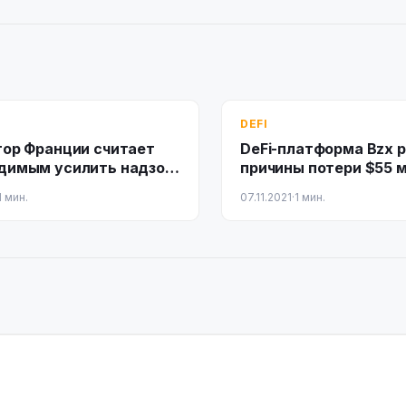
DEFI
тор Франции считает
DeFi-платформа Bzx 
димым усилить надзор
причины потери $55 м
i
фишинговой атаки
1 мин.
07.11.2021
·
1 мин.