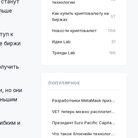
и станут
технологии
ольше
Как купить криптовалюту на
57
биржах
Новости криптовалют
1156
туп к
Идеи Lab
91
е биржи
Тренды Lab
188
олучить
ПОПУЛЯРНОЕ
, но они
меньшим
Разработчики MetaMask призвали пользователей срочно обновить браузер Google Chrome
VET теперь можно расплатиться в 2 миллионах магазинов, проект подключается к BNB Chain
ибким и
Президент Euro Pacific Capital заявил, что крах криптовалютного рынка полезен для экономики
Что такое блокчейн технология: принцип работы и краткое руководство