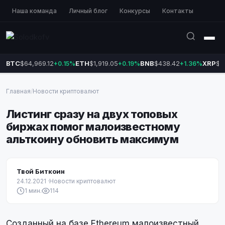
Наша команда
Личный блог
Конкурсы
Контакты
BTC
$64,969.12
ETH
$1,919.05
BNB
$438.42
XRP
$1
+0.15%
+0.19%
+1.36%
Главная
/
Новости криптовалют
Листинг сразу на двух топовых
биржах помог малоизвестному
альткоину обновить максимум
Твой Биткоин
24.12.2021
·
Новости криптовалют
1 мин.
114
Созданный на базе Ethereum малоизвестный