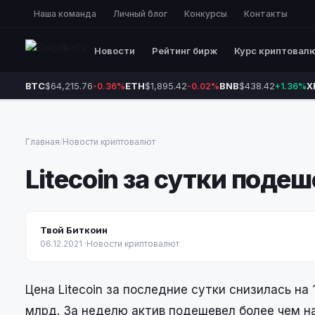
Наша команда
Личный блог
Конкурсы
Контакты
Новости
Рейтинг бирж
Курс криптовал
BTC
$64,215.76
ETH
$1,895.42
BNB
$438.42
X
-0.36%
-0.02%
+1.36%
Главная
/
Новости криптовалют
Litecoin за сутки поде
Твой Биткоин
06.12.2021
·
Новости криптовалют
Цена Litecoin за последние сутки снизилась на
млрд. За неделю актив подешевел более чем н