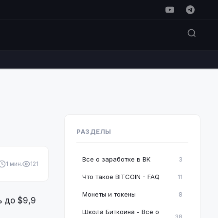
РАЗДЕЛЫ
Все о заработке в ВК
3
1 мин.
121
Что такое BITCOIN - FAQ
11
Монеты и токены
8
ь до $9,9
Школа Биткоина - Все о
38