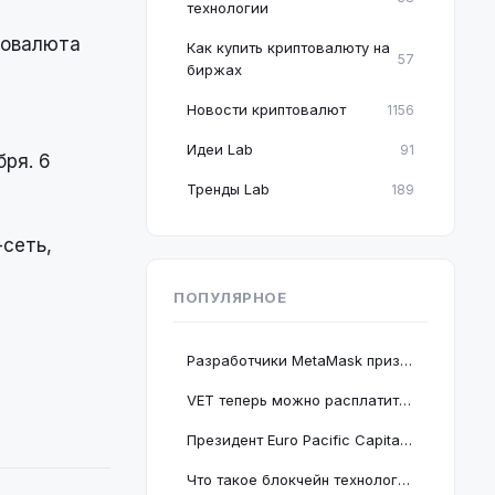
технологии
товалюта
Как купить криптовалюту на
57
биржах
Новости криптовалют
1156
Идеи Lab
91
ря. 6
Тренды Lab
189
-сеть,
ПОПУЛЯРНОЕ
Разработчики MetaMask призвали пользователей срочно обновить браузер Google Chrome
VET теперь можно расплатиться в 2 миллионах магазинов, проект подключается к BNB Chain
Президент Euro Pacific Capital заявил, что крах криптовалютного рынка полезен для экономики
Что такое блокчейн технология: принцип работы и краткое руководство