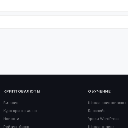
КРИПТОВАЛЮТЫ
ОБУЧЕНИЕ
Биткоин
Школа криптовалют
Курс криптовалют
Блокчейн
Новости
Уроки WordPress
Рейтинг бирж
Школа ставок