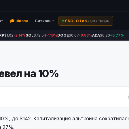
ют
🎓 Школа
Биткоин
⚡ SOLO Lab
идеи и тренды
RP
$1.02
SOL
$72.54
DOGE
$0.07
ADA
$0.20
-2.14%
-1.19%
-0.83%
+6.77%
шевел на 10%
 10%, до $142. Капитализация альткоина сократилас
а 27%.