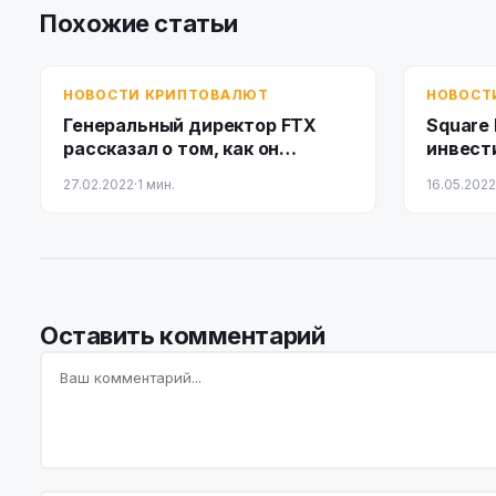
Похожие статьи
НОВОСТИ КРИПТОВАЛЮТ
НОВОСТ
Генеральный директор FTX
Square 
рассказал о том, как он
инвест
построил биржу стоимостью
27.02.2022
·
1 мин.
16.05.2022
32 миллиарда долларов всего
за три года
Оставить комментарий