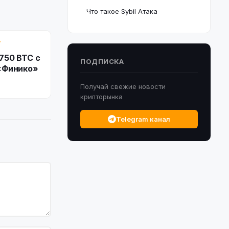
Что такое Sybil Атака
Т
750 BTC с
ПОДПИСКА
«Финико»
Получай свежие новости
крипторынка
Telegram канал