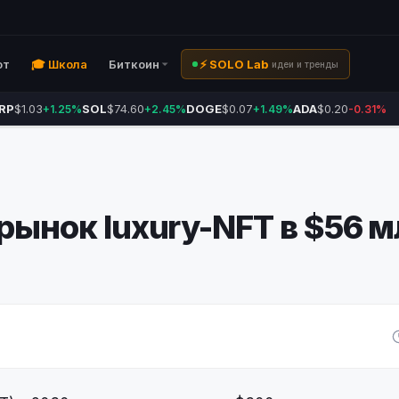
ют
🎓 Школа
Биткоин
⚡ SOLO Lab
идеи и тренды
RP
$1.03
SOL
$74.60
DOGE
$0.07
ADA
$0.20
+1.25%
+2.45%
+1.49%
-0.31%
рынок luxury-NFT в $56 м