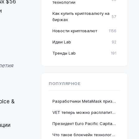
ых $56
технологии
и
Как купить криптовалюту на
57
биржах
Новости криптовалют
1156
Идеи Lab
92
Тренды Lab
191
летия
ПОПУЛЯРНОЕ
lce &
Разработчики MetaMask призвали пользователей срочно обновить браузер Google Chrome
VET теперь можно расплатиться в 2 миллионах магазинов, проект подключается к BNB Chain
Президент Euro Pacific Capital заявил, что крах криптовалютного рынка полезен для экономики
ации
Что такое блокчейн технология: принцип работы и краткое руководство