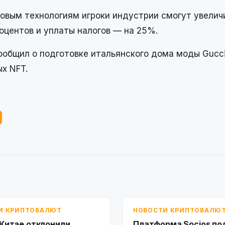
новым технологиям игроки индустрии смогут увелич
роцентов и уплаты налогов — на 25%.
сообщил о подготовке итальянского дома моды Gucci
х NFT.
И КРИПТОВАЛЮТ
НОВОСТИ КРИПТОВАЛЮ
 Китае отклонили
Платформа Socios по