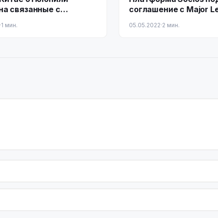
на связанные с
соглашение с Major L
еленными товарные
Soccer
·
1 мин.
05.05.2022
·
2 мин.