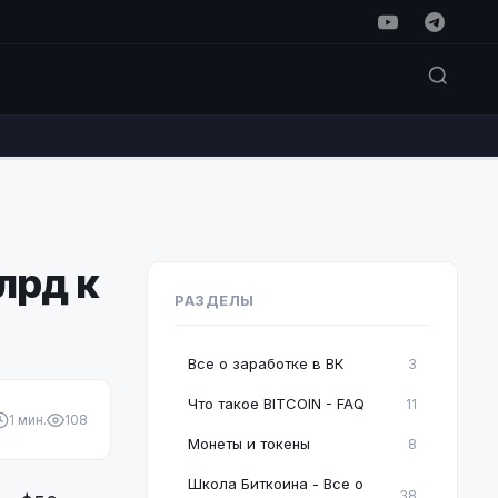
лрд к
РАЗДЕЛЫ
Все о заработке в ВК
3
Что такое BITCOIN - FAQ
11
1 мин.
108
Монеты и токены
8
Школа Биткоина - Все о
38