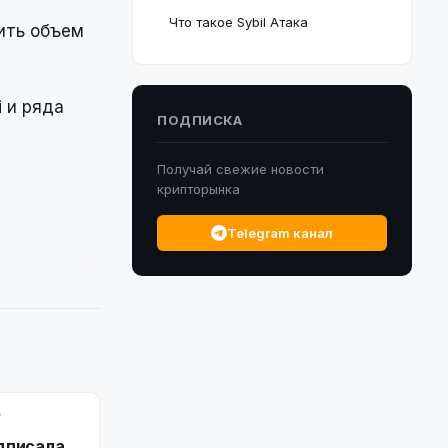
Что такое Sybil Атака
ить объем
 и ряда
ПОДПИСКА
Получай свежие новости
крипторынка
Telegram канал
Т
дписала