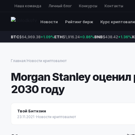
Наша команда
Личный блог
Конкурсы
Контакты
Новости
Рейтинг бирж
Курс криптовал
BTC
$64,969.38
ETH
$1,916.24
BNB
$438.42
X
+1.09%
+0.86%
+1.36%
Главная
/
Новости криптовалют
Morgan Stanley оценил 
2030 году
Твой Биткоин
23.11.2021
·
Новости криптовалют