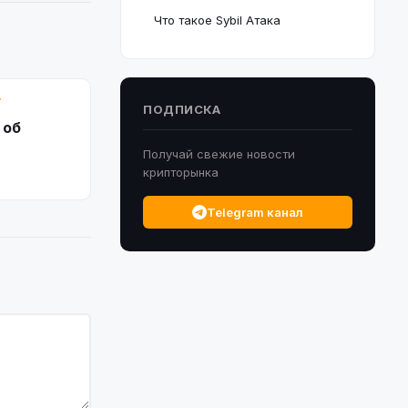
Что такое Sybil Атака
Т
ПОДПИСКА
 об
Получай свежие новости
ода
крипторынка
Telegram канал