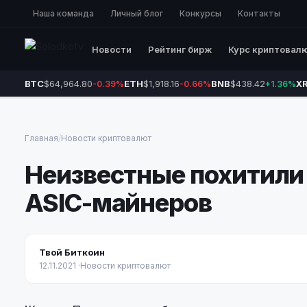
Наша команда
Личный блог
Конкурсы
Контакты
Новости
Рейтинг бирж
Курс криптовал
BTC
$64,964.80
ETH
$1,918.16
BNB
$438.42
X
-0.39%
-0.66%
+1.36%
Главная
/
Новости криптовалют
Неизвестные похитили
ASIC-майнеров
Твой Биткоин
12.11.2021
·
Новости криптовалют