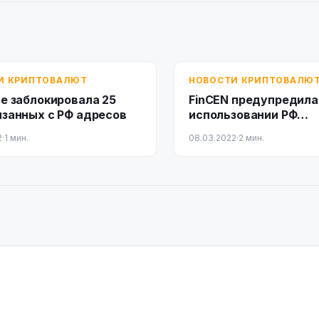
И КРИПТОВАЛЮТ
НОВОСТИ КРИПТОВАЛЮ
se заблокировала 25
FinCEN предупредила
язанных с РФ адресов
использовании РФ
криптовалют для обх
2
·
1 мин.
08.03.2022
·
2 мин.
санкций