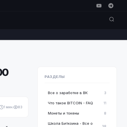
00
РАЗДЕЛЫ
Все о заработке в ВК
3
Что такое BITCOIN - FAQ
11
1 мин.
83
Монеты и токены
8
Школа Биткоина - Все о
38