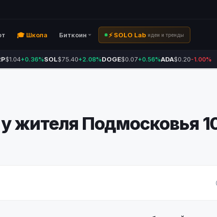
ют
🎓 Школа
Биткоин
⚡ SOLO Lab
идеи и тренды
RP
$1.04
SOL
$75.40
DOGE
$0.07
ADA
$0.20
+0.36%
+2.08%
+0.56%
-1.00%
 у жителя Подмосковья 1