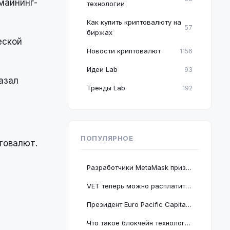
майнинг-
технологии
Как купить криптовалюту на
57
биржах
еской
Новости криптовалют
1156
Идеи Lab
93
азал
Тренды Lab
192
ПОПУЛЯРНОЕ
товалют.
Разработчики MetaMask призвали пользователей срочно обновить браузер Google Chrome
VET теперь можно расплатиться в 2 миллионах магазинов, проект подключается к BNB Chain
Президент Euro Pacific Capital заявил, что крах криптовалютного рынка полезен для экономики
Что такое блокчейн технология: принцип работы и краткое руководство