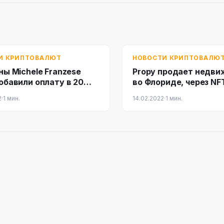
И КРИПТОВАЛЮТ
НОВОСТИ КРИПТОВАЛЮ
ы Michele Franzese
Propy продает недв
обавили оплату в 20
во Флориде, через NF
валютах
2
·
1 мин.
14.02.2022
·
1 мин.