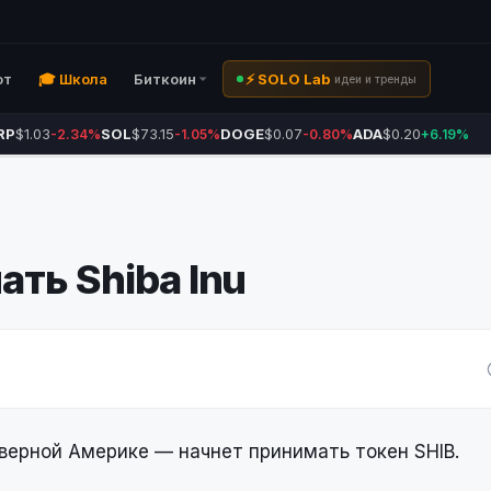
ют
🎓 Школа
Биткоин
⚡ SOLO Lab
идеи и тренды
RP
$1.03
SOL
$73.15
DOGE
$0.07
ADA
$0.20
-2.34%
-1.05%
-0.80%
+6.19%
ть Shiba Inu
ерной Америке — начнет принимать токен SHIB.