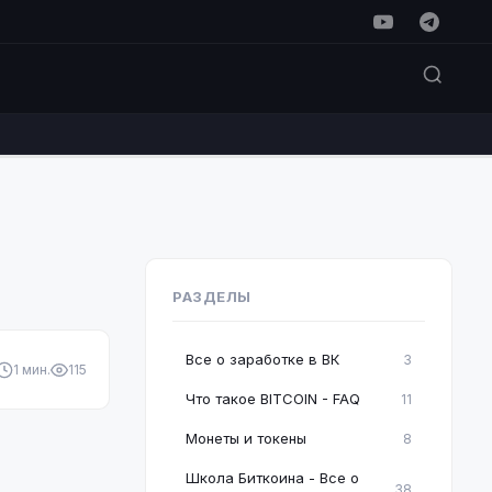
РАЗДЕЛЫ
Все о заработке в ВК
3
1 мин.
115
Что такое BITCOIN - FAQ
11
Монеты и токены
8
Школа Биткоина - Все о
38