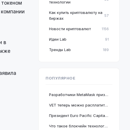
технологии
 токеном
е компании
Как купить криптовалюту на
57
биржах
Новости криптовалют
1156
Идеи Lab
91
и в
Тренды Lab
189
акже
аявила
ПОПУЛЯРНОЕ
Разработчики MetaMask призвали пользователей срочно обновить браузер Google Chrome
VET теперь можно расплатиться в 2 миллионах магазинов, проект подключается к BNB Chain
Президент Euro Pacific Capital заявил, что крах криптовалютного рынка полезен для экономики
Что такое блокчейн технология: принцип работы и краткое руководство