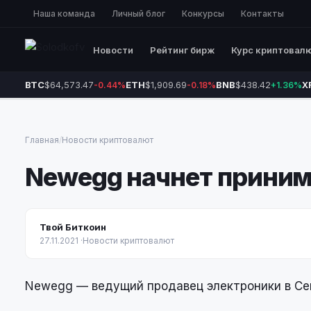
Наша команда
Личный блог
Конкурсы
Контакты
Новости
Рейтинг бирж
Курс криптовал
BTC
$64,573.47
ETH
$1,909.69
BNB
$438.42
X
-0.44%
-0.18%
+1.36%
Главная
/
Новости криптовалют
Newegg начнет принима
Твой Биткоин
27.11.2021
·
Новости криптовалют
Newegg — ведущий продавец электроники в Сев