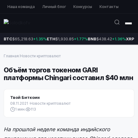
Наша команда
Личный блог
Конкурсы
Контакты
BTC
$65,218.63
ETH
$1,930.85
BNB
$438.42
XRP
$
+1.35%
+1.77%
+1.36%
Главная
/
Новости криптовалют
Объём торгов токеном GARI
платформы Chingari составил $40 млн
Твой Биткоин
08.11.2021
·
Новости криптовалют
1 мин.
113
На прошлой неделе команда индийского