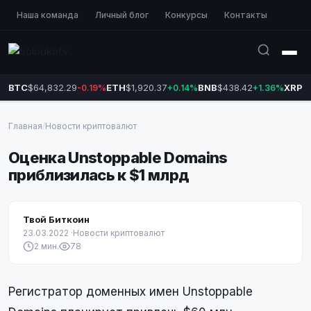
Наша команда
Личный блог
Конкурсы
Контакты
BTC
$64,832.29
ETH
$1,920.37
BNB
$438.42
XRP
$
-0.19%
+0.14%
+1.36%
Главная
/
Новости криптовалют
Оценка Unstoppable Domains
приблизилась к $1 млрд
Твой Биткоин
23.03.2022
·
Новости криптовалют
2 мин.
78
Регистратор доменных имен Unstoppable