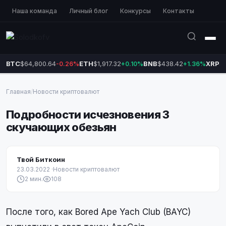
Наша команда
Личный блог
Конкурсы
Контакты
BTC
$64,800.64
ETH
$1,917.32
BNB
$438.42
XRP
$1
-0.26%
+0.10%
+1.36%
Главная
/
Новости криптовалют
Подробности исчезновения 3
скучающих обезьян
Твой Биткоин
23.03.2022
·
Новости криптовалют
2 мин.
108
После того, как Bored Ape Yach Club (BAYC)