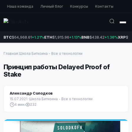
Наша команда
Личный блог
Конкурсы
Контакты
BTC
$64,968.61
ETH
$1,915.96
BNB
$438.42
XRP
$1.
+1.21%
+1.13%
+1.36%
Главная
/
Школа Биткоина - Все о технологии
Принцип работы Delayed Proof of
Stake
Александр Солодков
15.07.2021
·
Школа Биткоина - Все о технологии
4 мин.
232