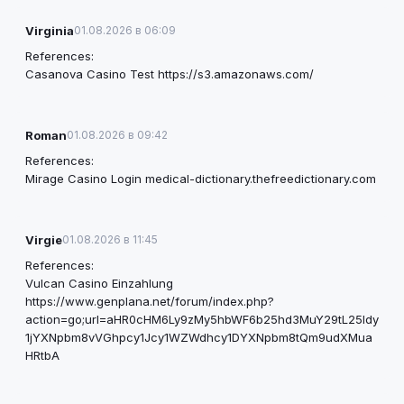
Virginia
01.08.2026 в 06:09
References:
Casanova Casino Test
https://s3.amazonaws.com/
Roman
01.08.2026 в 09:42
References:
Mirage Casino Login
medical-dictionary.thefreedictionary.com
Virgie
01.08.2026 в 11:45
References:
Vulcan Casino Einzahlung
https://www.genplana.net/forum/index.php?
action=go;url=aHR0cHM6Ly9zMy5hbWF6b25hd3MuY29tL25ldy
1jYXNpbm8vVGhpcy1Jcy1WZWdhcy1DYXNpbm8tQm9udXMua
HRtbA