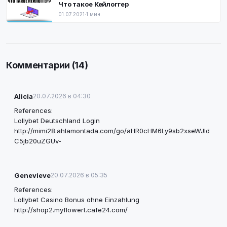
Что такое Кейлоггер
01.07.2021
·
1 мин.
Комментарии (14)
Alicia
20.07.2026 в 04:30
References:
Lollybet Deutschland Login
http://mimi28.ahlamontada.com/go/aHR0cHM6Ly9sb2xseWJld
C5jb20uZGUv-
Genevieve
20.07.2026 в 05:35
References:
Lollybet Casino Bonus ohne Einzahlung
http://shop2.myflowert.cafe24.com/