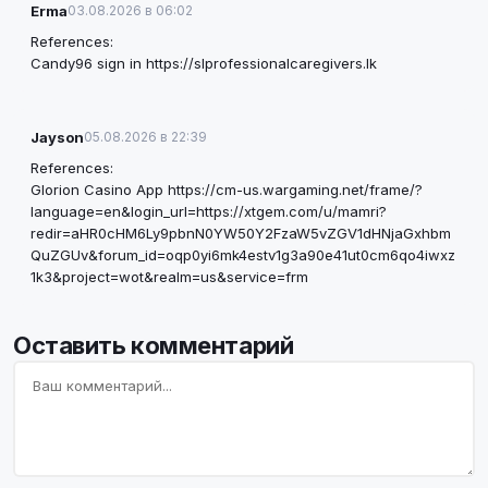
Erma
03.08.2026 в 06:02
References:
Candy96 sign in
https://slprofessionalcaregivers.lk
Jayson
05.08.2026 в 22:39
References:
Glorion Casino App
https://cm-us.wargaming.net/frame/?
language=en&login_url=https://xtgem.com/u/mamri?
redir=aHR0cHM6Ly9pbnN0YW50Y2FzaW5vZGV1dHNjaGxhbm
QuZGUv&forum_id=oqp0yi6mk4estv1g3a90e41ut0cm6qo4iwxz
1k3&project=wot&realm=us&service=frm
Оставить комментарий