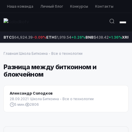
Наша команда
Личный блог
Конкурсы
Контакты
BTC
$64,924.39
ETH
$1,919.54
BNB
$438.42
XRP
$
-0.09%
+0.26%
+1.36%
Главная
/
Школа Биткоина - Все о технологии
Разница между биткоином и
блокчейном
Александр Солодков
28.09.2021
·
Школа Биткоина - Все о технологии
5 мин.
2806