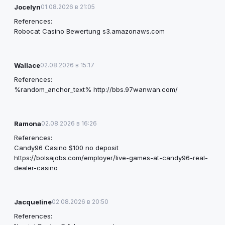
Jocelyn
01.08.2026 в 21:05
References:
Robocat Casino Bewertung
s3.amazonaws.com
Wallace
02.08.2026 в 15:17
References:
%random_anchor_text%
http://bbs.97wanwan.com/
Ramona
02.08.2026 в 16:26
References:
Candy96 Casino $100 no deposit
https://bolsajobs.com/employer/live-games-at-candy96-real-
dealer-casino
Jacqueline
02.08.2026 в 20:50
References: