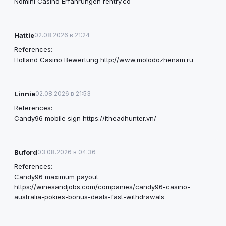
Nomini Casino Erfahrungen
rentry.co
Hattie
02.08.2026 в 21:24
References:
Holland Casino Bewertung
http://www.molodozhenam.ru
Linnie
02.08.2026 в 21:53
References:
Candy96 mobile sign
https://itheadhunter.vn/
Buford
03.08.2026 в 04:36
References:
Candy96 maximum payout
https://winesandjobs.com/companies/candy96-casino-
australia-pokies-bonus-deals-fast-withdrawals