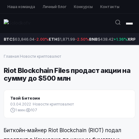
Наша команда
Личный блог
Конкурсы
Контакты
BTC
$63,846.04
ETH
$1,871.99
BNB
$438.42
XRP
$
-2.00%
-2.50%
+1.36%
Главная
/
Новости криптовалют
Riot Blockchain Files продаст акции на
сумму до $500 млн
Твой Биткоин
03.04.2022
·
Новости криптовалют
1 мин.
107
Биткойн-майнер Riot Blockchain (RIOT) подал