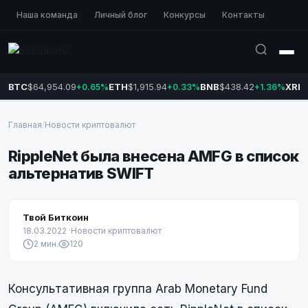
Наша команда
Личный блог
Конкурсы
Контакты
BTC
$64,954.09
ETH
$1,915.94
BNB
$438.42
XRP
+0.65%
+0.33%
+1.36%
Главная
/
Новости криптовалют
RippleNet была внесена AMFG в список
альтернатив SWIFT
Твой Биткоин
18.03.2022
·
Новости криптовалют
2 мин.
120
Консультативная группа Arab Monetary Fund