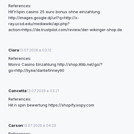
References:
Hit’n’spin casino 25 euro bonus ohne einzahlung
http://images.google.dj/url?q=http://x-
ray.ucsd.edu/mediawiki/api.php?
action=https://de.trustpilot.com/review/der-wikinger-shop.de
Ciara
13.07.2026 в 03:12
References:
Monro Casino Einzahlung
http://shop.litlib.net/go/?
go=http://liy.ke/dantefinney90
Concetta
13.07.2026 в 03:21
References:
Hit n spin bewertung
https://shopify.ixspy.com
Carson
13.07.2026 в 04:29
References: