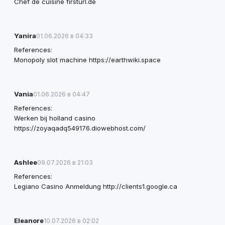
Chef de cuisine
firsturl.de
Yanira
01.06.2026 в 04:33
References:
Monopoly slot machine
https://earthwiki.space
Vania
01.06.2026 в 04:47
References:
Werken bij holland casino
https://zoyaqadq549176.diowebhost.com/
Ashlee
09.07.2026 в 21:03
References:
Legiano Casino Anmeldung
http://clients1.google.ca
Eleanore
10.07.2026 в 02:02