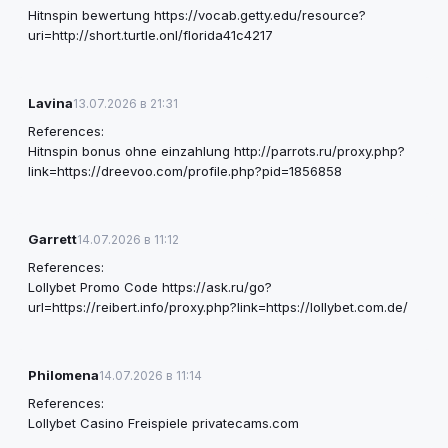
Hitnspin bewertung
https://vocab.getty.edu/resource?
uri=http://short.turtle.onl/florida41c4217
Lavina
13.07.2026 в 21:31
References:
Hitnspin bonus ohne einzahlung
http://parrots.ru/proxy.php?
link=https://dreevoo.com/profile.php?pid=1856858
Garrett
14.07.2026 в 11:12
References:
Lollybet Promo Code
https://ask.ru/go?
url=https://reibert.info/proxy.php?link=https://lollybet.com.de/
Philomena
14.07.2026 в 11:14
References:
Lollybet Casino Freispiele
privatecams.com