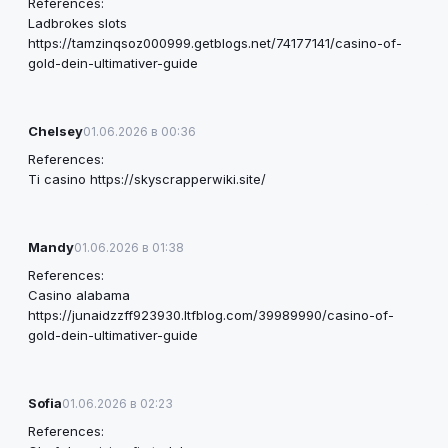
References:
Ladbrokes slots
https://tamzinqsoz000999.getblogs.net/74177141/casino-of-
gold-dein-ultimativer-guide
Chelsey
01.06.2026 в 00:36
References:
Ti casino
https://skyscrapperwiki.site/
Mandy
01.06.2026 в 01:38
References:
Casino alabama
https://junaidzzff923930.ltfblog.com/39989990/casino-of-
gold-dein-ultimativer-guide
Sofia
01.06.2026 в 02:23
References: