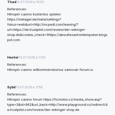
Thad
13.07.2026 в 10:53
References:
Hitnspin casino kostenlos spielen
https://metager.de/meta/settings?
fokus=web&url=http://mcpedl.com/leaving/?
url=https://de.trustpilot.com/review/der-wikinger-
shop.de&cookie_check=1https://abouttexasholdempoker.blogs
pot.com
Hector
13.07.2026 в 11:50
References:
Hitnspin casino willkommensbonus
samovar-forum.ru
Sybil
13.07.2026 в 11:58
References:
Hitnspin casino forum
https://hcmotor.cz/media_show.asp?
type=3&id=962&url_back=http://www.playground.ru/redirect/d
e.trustpilot.com/review/der-wikinger-shop.de