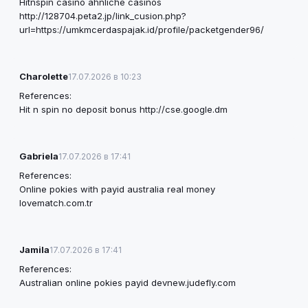
Hitnspin casino ähnliche casinos
http://128704.peta2.jp/link_cusion.php?
url=https://umkmcerdaspajak.id/profile/packetgender96/
Charolette
17.07.2026 в 10:23
References:
Hit n spin no deposit bonus
http://cse.google.dm
Gabriela
17.07.2026 в 17:41
References:
Online pokies with payid australia real money
lovematch.com.tr
Jamila
17.07.2026 в 17:41
References:
Australian online pokies payid
devnew.judefly.com