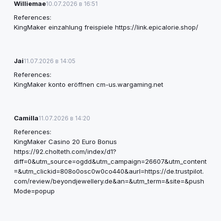
Williemae
10.07.2026 в 16:51
References:
KingMaker einzahlung freispiele
https://link.epicalorie.shop/
Jai
11.07.2026 в 14:05
References:
KingMaker konto eröffnen
cm-us.wargaming.net
Camilla
11.07.2026 в 14:20
References:
KingMaker Casino 20 Euro Bonus
https://92.cholteth.com/index/d1?
diff=0&utm_source=ogdd&utm_campaign=26607&utm_content
=&utm_clickid=808o0osc0w0co440&aurl=https://de.trustpilot.
com/review/beyondjewellery.de&an=&utm_term=&site=&push
Mode=popup