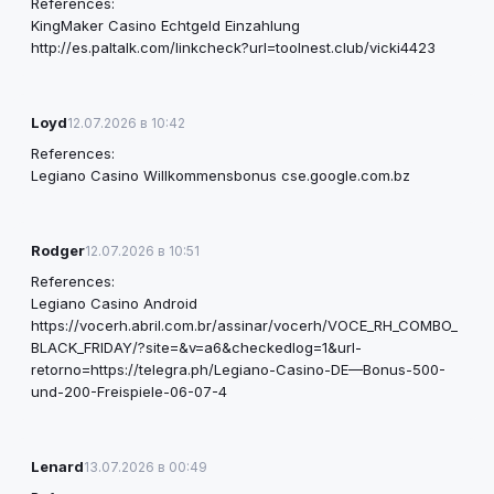
References:
KingMaker Casino Echtgeld Einzahlung
http://es.paltalk.com/linkcheck?url=toolnest.club/vicki4423
Loyd
12.07.2026 в 10:42
References:
Legiano Casino Willkommensbonus
cse.google.com.bz
Rodger
12.07.2026 в 10:51
References:
Legiano Casino Android
https://vocerh.abril.com.br/assinar/vocerh/VOCE_RH_COMBO_
BLACK_FRIDAY/?site=&v=a6&checkedlog=1&url-
retorno=https://telegra.ph/Legiano-Casino-DE—Bonus-500-
und-200-Freispiele-06-07-4
Lenard
13.07.2026 в 00:49