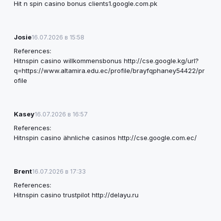
Hit n spin casino bonus
clients1.google.com.pk
Josie
16.07.2026 в 15:58
References:
Hitnspin casino willkommensbonus
http://cse.google.kg/url?
q=https://www.altamira.edu.ec/profile/brayfqphaney54422/pr
ofile
Kasey
16.07.2026 в 16:57
References:
Hitnspin casino ähnliche casinos
http://cse.google.com.ec/
Brent
16.07.2026 в 17:33
References:
Hitnspin casino trustpilot
http://delayu.ru