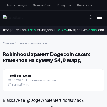
Наша команда
Личный блог
Конкурсы
Контакты
BTC
$65,218.63
ETH
$1,930.85
BNB
$438.42
XRP
$
+1.35%
+1.77%
+1.36%
Главная
/
Новости криптовалют
Robinhood хранит Dogecoin своих
клиентов на сумму $4,9 млрд
Твой Биткоин
19.03.2022
·
Новости криптовалют
1 мин.
489
В аккаунте @DogeWhaleAlert появилась