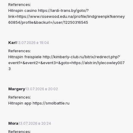
References:
Hitnspin casino
https://lardi-trans.by/goto/?
link=https://www.rosewood.edu.na/profile/lindgreenpkfkenney
60854/profile&backurl=/user/12250316545
Karl
13.07.2026 в 19:04
References:
Hitnspin freispiele
http://kimberly-club.ru/bitrix/redirect.php?
event1=&event2=&event3=&goto=https://alstr.in/lylecowley007
3
Margery
13.07.2026 в 20:02
References:
Hitnspin app
https://smolbattle.ru
Mora
13.07.2026 в 20:24
References: