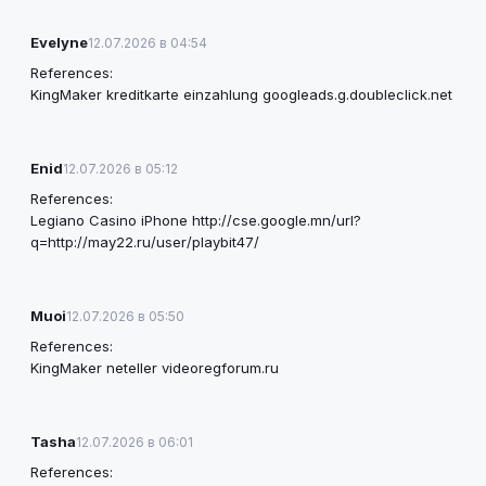
Evelyne
12.07.2026 в 04:54
References:
KingMaker kreditkarte einzahlung
googleads.g.doubleclick.net
Enid
12.07.2026 в 05:12
References:
Legiano Casino iPhone
http://cse.google.mn/url?
q=http://may22.ru/user/playbit47/
Muoi
12.07.2026 в 05:50
References:
KingMaker neteller
videoregforum.ru
Tasha
12.07.2026 в 06:01
References: