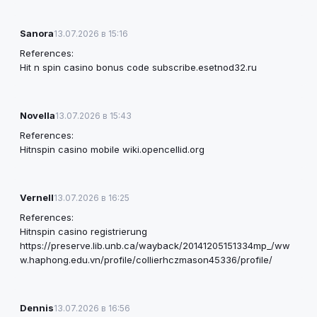
Sanora
13.07.2026 в 15:16
References:
Hit n spin casino bonus code
subscribe.esetnod32.ru
Novella
13.07.2026 в 15:43
References:
Hitnspin casino mobile
wiki.opencellid.org
Vernell
13.07.2026 в 16:25
References:
Hitnspin casino registrierung
https://preserve.lib.unb.ca/wayback/20141205151334mp_/ww
w.haphong.edu.vn/profile/collierhczmason45336/profile/
Dennis
13.07.2026 в 16:56