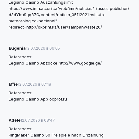
Legiano Casino Auszahlungslimit
https://www.imn.ac.cr/ca/web/imn/noticias/-/asset_publisher/
d3dYbuSgq37O/content/noticia_05112021instituto-
meteorologico-nacional?
redirect=http://okprint.kz/user/sampanwaste20/
Eugenia
12.07.2026 в 06:05
References:
Legiano Casino Abzocke
http://www.google.ge/
Effie
12.07.2026 в 07:18
References:
Legiano Casino App
ocprof.ru
Adele
12.07.2026 в 08:47
References:
KingMaker Casino 50 Freispiele nach Einzahlung