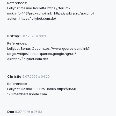
References:
Lollybet Casino Roulette
https://forum-
msk.info:443/proxy.php?link=https://wiki.zr.ru/api.php?
action=https://lollybet.com.de/
Brittny
15.07.2026 в 03:35
References:
Lollybet Bonus Code
https://www.gcores.com/link?
target=http://toolbarqueries.google.ng/url?
q=https://lollybet.com.de/
Christie
15.07.2026 в 04:20
References:
Lollybet Casino 10 Euro Bonus
https://li558-
193.members.linode.com
Dee
15.07.2026 в 05:53