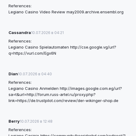
References:
Legiano Casino Video Review
may2009.archive.ensembl.org
Cassandra
10.07.2026 в 04:21
References:
Legiano Casino Spielautomaten
http://cse.google.vg/url?
q=https://vurl.com/Egx6N
Dian
10.07.2026 в 04:40
References:
Legiano Casino Anmelden
http://images.google.com.eg/url?
sa=t&url=http://forum.russ-artel.ru/proxy.php?
link=https://de.trustpilot.com/review/der-wikinger-shop.de
Berry
10.07.2026 в 12:48
References:
Legiano Casinio
https://community.freeriderhd.com/redirect/?