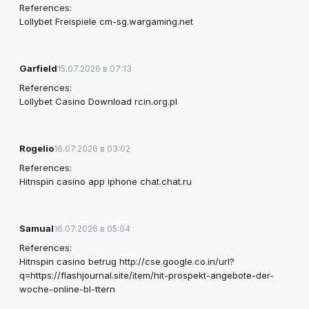
References:
Lollybet Freispiele
cm-sg.wargaming.net
Garfield
15.07.2026 в 07:13
References:
Lollybet Casino Download
rcin.org.pl
Rogelio
16.07.2026 в 03:02
References:
Hitnspin casino app iphone
chat.chat.ru
Samual
16.07.2026 в 05:04
References:
Hitnspin casino betrug
http://cse.google.co.in/url?
q=https://flashjournal.site/item/hit-prospekt-angebote-der-
woche-online-bl-ttern