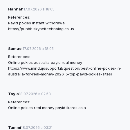
Hannah
17.07.2026 в 18:05
References:
Payid pokies instant withdrawal
https://punbb.skynettechnologies.us
Samuel
17.07.2026 в 18:05
References:
Online pokies australia payid real money
https://www.mindujosupport.it/question/best-online-pokies-in-
australia-for-real-money-2026-5-top-payid-pokies-sites/
Tayla
18.07.2026 в 02:53
References:
Online pokies real money payid
ikaros.asia
Tammi
18.07.2026 в 03:21