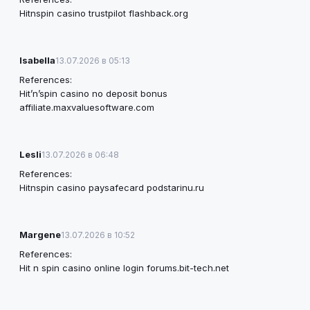
Hitnspin casino trustpilot
flashback.org
Isabella
13.07.2026 в 05:13
References:
Hit’n’spin casino no deposit bonus
affiliate.maxvaluesoftware.com
Lesli
13.07.2026 в 06:48
References:
Hitnspin casino paysafecard
podstarinu.ru
Margene
13.07.2026 в 10:52
References:
Hit n spin casino online login
forums.bit-tech.net