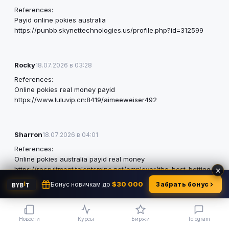
References:
Payid online pokies australia
https://punbb.skynettechnologies.us/profile.php?id=312599
Rocky
18.07.2026 в 03:28
References:
Online pokies real money payid
https://www.luluvip.cn:8419/aimeeweiser492
Sharron
18.07.2026 в 04:01
References:
Online pokies australia payid real money
×
https://recruitment.talentsmine.net/employer/the-best-betting-
website-in-australia/
$30 000
Бонус новичкам до
Забрать бонус
Leoma
18.07.2026 в 08:48
Новости
Курсы
Биржи
Telegram
References: