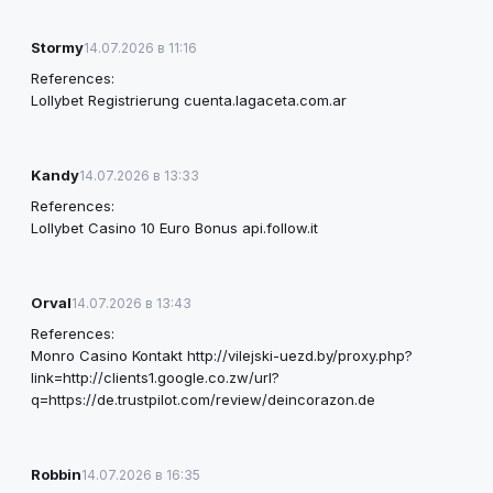
Stormy
14.07.2026 в 11:16
References:
Lollybet Registrierung
cuenta.lagaceta.com.ar
Kandy
14.07.2026 в 13:33
References:
Lollybet Casino 10 Euro Bonus
api.follow.it
Orval
14.07.2026 в 13:43
References:
Monro Casino Kontakt
http://vilejski-uezd.by/proxy.php?
link=http://clients1.google.co.zw/url?
q=https://de.trustpilot.com/review/deincorazon.de
Robbin
14.07.2026 в 16:35