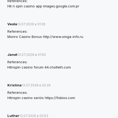
References:
Hit n spin casino app
images.google.com.pr
Veola
13.07.2026 в 01:26
References:
Monro Casino Bonus
http://www.omga-info.ru
Janet
13.07.2026 в 01:50
References:
Hitnspin casino forum
44.cholteth.com
Kristina
13.07.2026 в 02:29
References:
Hitnspin casino seriös
https://fixbios.com
Luther
13.07.2026 в 02:53